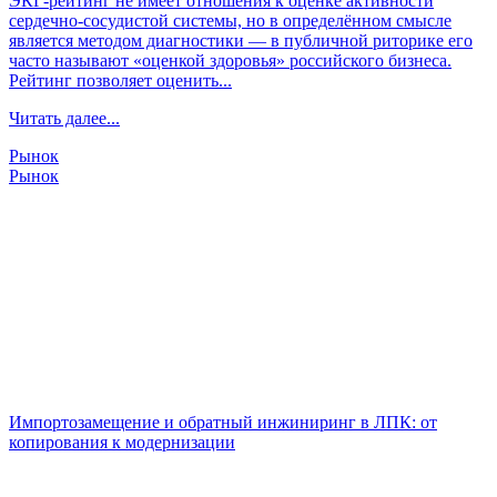
ЭКГ-рейтинг не имеет отношения к оценке активности
сердечно-сосудистой системы, но в определённом смысле
является методом диагностики — в публичной риторике его
часто называют «оценкой здоровья» российского бизнеса.
Рейтинг позволяет оценить...
Читать далее...
Рынок
Рынок
Импортозамещение и обратный инжиниринг в ЛПК: от
копирования к модернизации