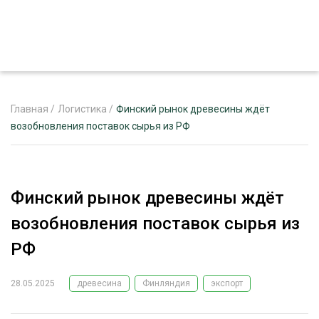
Главная
/
Логистика
/
Финский рынок древесины ждёт
возобновления поставок сырья из РФ
ЖУРНАЛ «ЛЕСНОЙ КОМПЛЕКС»
О ПРОЕКТЕ
Финский рынок древесины ждёт
РЕКЛАМОДАТЕЛЯМ
возобновления поставок сырья из
РФ
28.05.2025
древесина
Финляндия
экспорт
ЛЕСНОЕ ХОЗЯЙСТВО
ЭКСПЕРТНОЕ МНЕНИЕ
ЛЕСОЗАГОТОВКА