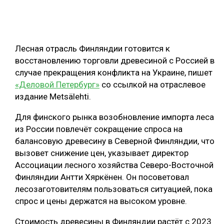
ОБРАБОТКА ДРЕВЕСИНЫ
ЦИФРОВАЯ СРЕДА
РУБРИКИ
Лесная отрасль Финляндии готовится к
БИОЭНЕРГЕТИКА
восстановлению торговли древесиной с Россией в
ТЕМАТИЧЕСКИЕ ПРОЕКТЫ
ЛЕСОВОССТАНОВЛЕНИЕ И ЗАЩИТА
случае прекращения конфликта на Украине, пишет
«Деловой Петербург»
со ссылкой на отраслевое
ЛОГИСТИКА
ПОДБОРКИ СТАТЕЙ
издание Metsälehti.
ПРОИЗВОДСТВО ДРЕВЕСНЫХ ПЛИТ
Для финского рынка возобновление импорта леса
ЦБП
из России повлечёт сокращение спроса на
балансовую древесину в Северной Финляндии, что
КОМПЛЕКСНАЯ ПЕРЕРАБОТКА
вызовет снижение цен, указывает директор
Ассоциации лесного хозяйства Северо-Восточной
ЛЕСОПИЛЕНИЕ
Финляндии Антти Хяркёнен. Он посоветовал
ДЕРЕВЯННОЕ ДОМОСТРОЕНИЕ
лесозаготовителям пользоваться ситуацией, пока
спрос и цены держатся на высоком уровне.
БЕЗОПАСНОЕ ПРОИЗВОДСТВО
Стоимость древесины в Финляндии растёт с 2023
СОРТИРОВКА ДРЕВЕСИНЫ