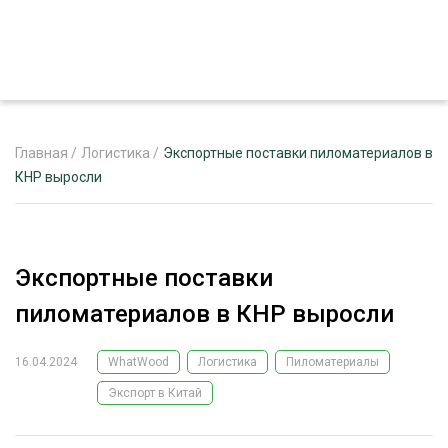
Главная
/
Логистика
/
Экспортные поставки пиломатериалов в
КНР выросли
ЖУРНАЛ «ЛЕСНОЙ КОМПЛЕКС»
О ПРОЕКТЕ
Экспортные поставки
РЕКЛАМОДАТЕЛЯМ
пиломатериалов в КНР выросли
16.04.2024
WhatWood
Логистика
Пиломатериалы
Экспорт в Китай
ЛЕСНОЕ ХОЗЯЙСТВО
ЭКСПЕРТНОЕ МНЕНИЕ
ЛЕСОЗАГОТОВКА