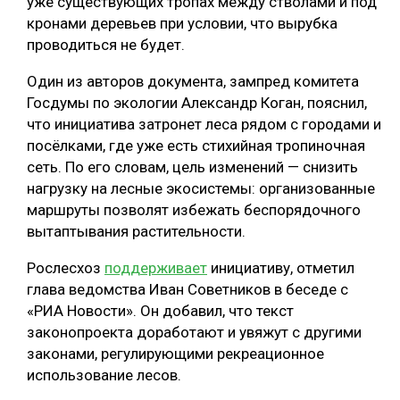
уже существующих тропах между стволами и под
кронами деревьев при условии, что вырубка
СУШКА ДРЕВЕСИНЫ
проводиться не будет.
МЕБЕЛЬНОЕ ПРОИЗВОДСТВО
Один из авторов документа, зампред комитета
Госдумы по экологии Александр Коган, пояснил,
что инициатива затронет леса рядом с городами и
посёлками, где уже есть стихийная тропиночная
сеть. По его словам, цель изменений — снизить
нагрузку на лесные экосистемы: организованные
маршруты позволят избежать беспорядочного
вытаптывания растительности.
Рослесхоз
поддерживает
инициативу, отметил
глава ведомства Иван Советников в беседе с
«РИА Новости». Он добавил, что текст
законопроекта доработают и увяжут с другими
законами, регулирующими рекреационное
использование лесов.