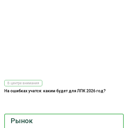
В центре внимания
На ошибках учатся: каким будет для ЛПК 2026 год?
Э
ис
Рынок