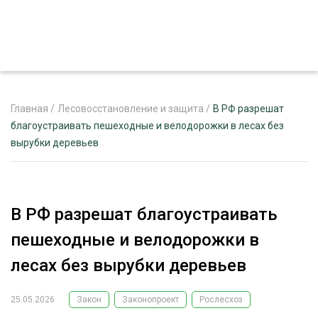
Главная
/
Лесовосстановление и защита
/
В РФ разрешат
благоустраивать пешеходные и велодорожки в лесах без
вырубки деревьев
ЖУРНАЛ «ЛЕСНОЙ КОМПЛЕКС»
О ПРОЕКТЕ
РЕКЛАМОДАТЕЛЯМ
В РФ разрешат благоустраивать
пешеходные и велодорожки в
лесах без вырубки деревьев
ЛЕСНОЕ ХОЗЯЙСТВО
ЭКСПЕРТНОЕ МНЕНИЕ
25.05.2026
Закон
Законопроект
Рослесхоз
ЛЕСОЗАГОТОВКА