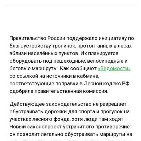
ОБРАБОТКА ДРЕВЕСИНЫ
ЦИФРОВАЯ СРЕДА
РУБРИКИ
БИОЭНЕРГЕТИКА
Правительство России поддержало инициативу по
ТЕМАТИЧЕСКИЕ ПРОЕКТЫ
ЛЕСОВОССТАНОВЛЕНИЕ И ЗАЩИТА
благоустройству тропинок, протоптанных в лесах
вблизи населённых пунктов. Их планируется
ЛОГИСТИКА
ПОДБОРКИ СТАТЕЙ
оборудовать под пешеходные, велосипедные и
ПРОИЗВОДСТВО ДРЕВЕСНЫХ ПЛИТ
беговые маршруты. Как сообщают
«Ведомости»
со ссылкой на источники в кабмине,
ЦБП
соответствующие поправки в Лесной кодекс РФ
одобрила правительственная комиссия.
КОМПЛЕКСНАЯ ПЕРЕРАБОТКА
Действующее законодательство не разрешает
ЛЕСОПИЛЕНИЕ
обустраивать дорожки для спорта и прогулок на
ДЕРЕВЯННОЕ ДОМОСТРОЕНИЕ
участках лесного фонда, хотя люди там ходят.
Новый законопроект устранит это противоречие:
БЕЗОПАСНОЕ ПРОИЗВОДСТВО
он позволит легально обустраивать маршруты на
СОРТИРОВКА ДРЕВЕСИНЫ