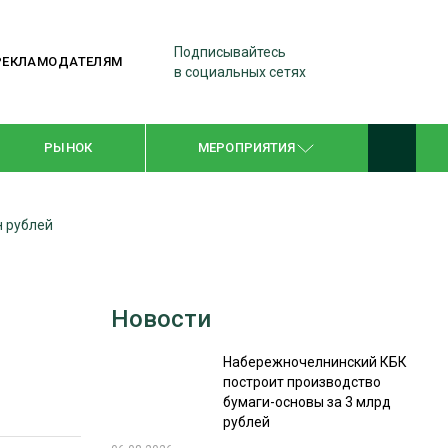
Подписывайтесь
РЕКЛАМОДАТЕЛЯМ
в социальных сетях
РЫНОК
МЕРОПРИЯТИЯ
н рублей
ТЕМАТИЧЕСКИЕ ПРОЕКТЫ
ЛЕСДРЕВМАШ 2022
Новости
WOODEX-2021
Набережночелнинский КБК
построит производство
ПОДБОРКИ СТАТЕЙ
бумаги-основы за 3 млрд
рублей
СУШКА ДРЕВЕСИНЫ