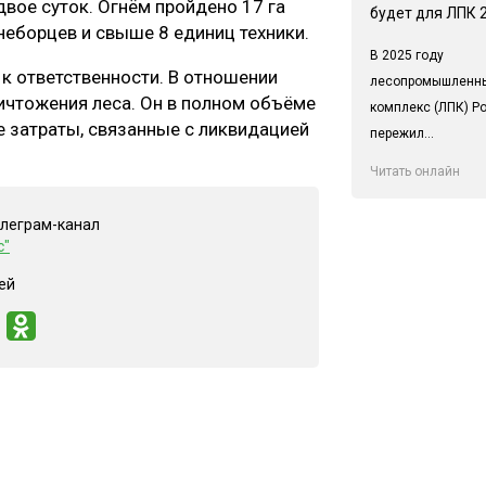
вое суток. Огнём пройдено 17 га
будет для ЛПК 
гнеборцев и свыше 8 единиц техники.
В 2025 году
к ответственности. В отношении
лесопромышленн
ичтожения леса. Он в полном объёме
комплекс (ЛПК) Р
е затраты, связанные с ликвидацией
пережил...
Читать онлайн
елеграм-канал
с"
ей