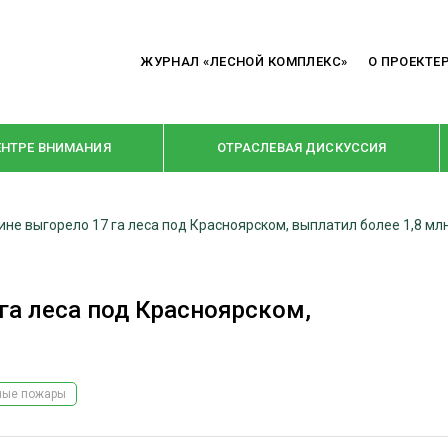
ЖУРНАЛ «ЛЕСНОЙ КОМПЛЕКС»
О ПРОЕКТЕ
ЕНТРЕ ВНИМАНИЯ
ОТРАСЛЕВАЯ ДИСКУССИЯ
вине выгорело 17 га леса под Красноярском, выплатил более 1,8 мл
РУБРИКИ
Я ПЕРЕРАБОТКА
НОВОСТИ
 га леса под Красноярском,
Е
КРУПНЫМ ПЛАНОМ
ОЕ ДОМОСТРОЕНИЕ
ВЗГЛЯД ИЗНУТРИ
 ПРОИЗВОДСТВО
В ЦЕНТРЕ ВНИМАНИЯ
ные пожары
 ДРЕВЕСИНЫ
ПРЕДПРИЯТИЯ ЛПК