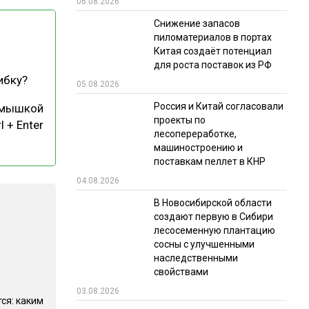
06.08.2026
РЫНКИ СБЫТА
Снижение запасов
пиломатериалов в портах
В УСЛОВИЯХ САНКЦИЙ
Китая создаёт потенциал
для роста поставок из РФ
ибку?
05.08.2026
Россия и Китай согласовали
 мышкой
проекты по
l + Enter
лесопереработке,
машиностроению и
поставкам пеллет в КНР
ИТОГИ МЕРОПРИЯТИЙ
04.08.2026
В Новосибирской области
создают первую в Сибири
лесосеменную плантацию
сосны с улучшенными
наследственными
свойствами
03.08.2026
ся: каким