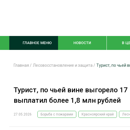
ГЛАВНОЕ МЕНЮ
НОВОСТИ
В Ц
Главная
/
Лесовосстановление и защита
/
Турист, по чьей 
ЛЕСНОЕ ХОЗЯЙСТВО
КОМПЛЕКСНА
Турист, по чьей вине выгорело 17
ЛЕСОЗАГОТОВКА
ЛЕСОПИЛЕНИ
выплатил более 1,8 млн рублей
ОБРАБОТКА ДРЕВЕСИНЫ
ДЕРЕВЯНН
ЦИФРОВАЯ СРЕДА
БЕЗОПАСНОЕ
27.05.2026
Борьба с пожарами
Красноярский край
Лес
БИОЭНЕРГЕТИКА
СОРТИРОВКА