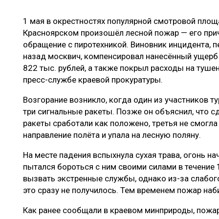
ЛЕСОВОССТАНОВЛЕНИЕ И ЗАЩИТА
СУШКА ДР
1 мая в окрестностях популярной смотровой площ
ЛОГИСТИКА
МЕБЕЛЬНОЕ 
Красноярском произошёл лесной пожар — его при
ПРОИЗВОДСТВО ДРЕВЕСНЫХ ПЛИТ
обращение с пиротехникой. Виновник инцидента, 
назад москвич, компенсировал нанесённый ущерб
ЦБП
822 тыс. рублей, а также покрыл расходы на тушен
пресс-службе краевой прокуратуры.
ЭКСПЕРТНОЕ МНЕНИЕ
Возгорание возникло, когда один из участников т
три сигнальные ракеты. Позже он объяснил, что сд
ракеты сработали как положено, третья не смогла
направление полёта и упала на лесную поляну.
На месте падения вспыхнула сухая трава, огонь на
пытался бороться с ним своими силами в течение 
вызвать экстренные службы, однако из-за слабог
это сразу не получилось. Тем временем пожар наби
Как ранее сообщали в краевом минприроды, пожар