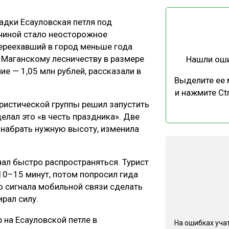
ЕВЕСИНЫ
РЫНОК
адки Есауловская петля под
ПРОИЗВОДСТВО
ТЕХНОЛОГИИ
чиной стало неосторожное
ОТРАСЛЕВАЯ ДИСКУССИЯ
переехавший в город меньше года
 Маганскому лесничеству в размере
Нашли ош
ие — 1,05 млн рублей, рассказали в
Выделите ее
и нажмите Ctr
уристической группы решил запустить
елал это «в честь праздника». Две
КАЛЕНДАРЬ ВЫСТАВОК
 набрать нужную высоту, изменила
чал быстро распространяться. Турист
10–15 минут, потом попросил гида
о сигнала мобильной связи сделать
рал силу.
 на Есауловской петле в
На ошибках учат