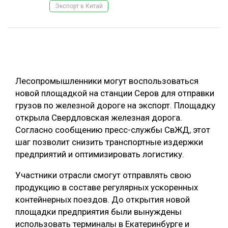
Экспорт в Китай
ОБРАБОТКА ДРЕВЕСИНЫ
ЦИФРОВАЯ СРЕДА
РУБРИКИ
БИОЭНЕРГЕТИКА
ТЕМАТИЧЕСКИЕ ПРОЕКТЫ
ЛЕСОВОССТАНОВЛЕНИЕ И ЗАЩИТА
Лесопромышленники могут воспользоваться
ЛОГИСТИКА
новой площадкой на станции Серов для отправки
ПОДБОРКИ СТАТЕЙ
грузов по железной дороге на экспорт. Площадку
ПРОИЗВОДСТВО ДРЕВЕСНЫХ ПЛИТ
открыла Свердловская железная дорога.
ЦБП
Согласно сообщению пресс-службы СвЖД, этот
шаг позволит снизить транспортные издержки
КОМПЛЕКСНАЯ ПЕРЕРАБОТКА
предприятий и оптимизировать логистику.
ЛЕСОПИЛЕНИЕ
Участники отрасли смогут отправлять свою
продукцию в составе регулярных ускоренных
ДЕРЕВЯННОЕ ДОМОСТРОЕНИЕ
контейнерных поездов. До открытия новой
БЕЗОПАСНОЕ ПРОИЗВОДСТВО
площадки предприятия были вынуждены
использовать терминалы в Екатеринбурге и
СОРТИРОВКА ДРЕВЕСИНЫ