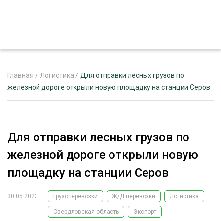
Главная
/
Логистика
/
Для отправки лесных грузов по
железной дороге открыли новую площадку на станции Серов
ЖУРНАЛ «ЛЕСНОЙ КОМПЛЕКС»
О ПРОЕКТЕ
Для отправки лесных грузов по
РЕКЛАМОДАТЕЛЯМ
железной дороге открыли новую
площадку на станции Серов
30.05.2023
Грузоперевозки
Ж/Д перевозки
Логистика
ЛЕСНОЕ ХОЗЯЙСТВО
ЭКСПЕРТНОЕ МНЕНИЕ
Свердловская область
Экспорт
ЛЕСОЗАГОТОВКА