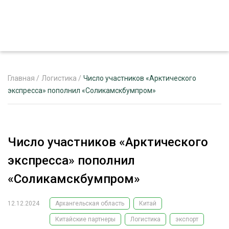
Главная
/
Логистика
/
Число участников «Арктического
экспресса» пополнил «Соликамскбумпром»
ЖУРНАЛ «ЛЕСНОЙ КОМПЛЕКС»
О ПРОЕКТЕ
Число участников «Арктического
РЕКЛАМОДАТЕЛЯМ
экспресса» пополнил
«Соликамскбумпром»
12.12.2024
Архангельская область
Китай
ЛЕСНОЕ ХОЗЯЙСТВО
ЭКСПЕРТНОЕ МНЕНИЕ
Китайские партнеры
Логистика
экспорт
ЛЕСОЗАГОТОВКА