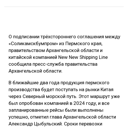
ОБРАБОТКА ДРЕВЕСИНЫ
ЦИФРОВАЯ СРЕДА
РУБРИКИ
БИОЭНЕРГЕТИКА
О подписании трёхстороннего соглашения между
ТЕМАТИЧЕСКИЕ ПРОЕКТЫ
ЛЕСОВОССТАНОВЛЕНИЕ И ЗАЩИТА
«Соликамскбумпром» из Пермского края,
ЛОГИСТИКА
правительством Архангельской области и
ПОДБОРКИ СТАТЕЙ
китайской компанией New New Shipping Line
ПРОИЗВОДСТВО ДРЕВЕСНЫХ ПЛИТ
сообщила пресс-служба правительства
ЦБП
Архангельской области.
В ближайшие два года продукция пермского
КОМПЛЕКСНАЯ ПЕРЕРАБОТКА
производства будет поступать на рынки Китая
ЛЕСОПИЛЕНИЕ
через Северный морской путь. Этот маршрут уже
был опробован компанией в 2024 году, и все
ДЕРЕВЯННОЕ ДОМОСТРОЕНИЕ
запланированные рейсы были выполнены
БЕЗОПАСНОЕ ПРОИЗВОДСТВО
успешно, отметил глава Архангельской области
Александр Цыбульский. Сроки перевозки
СОРТИРОВКА ДРЕВЕСИНЫ