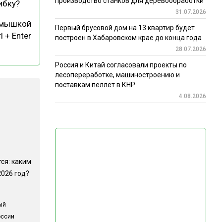
производство станков для деревообработки
ибку?
31.07.2026
 мышкой
Первый брусовой дом на 13 квартир будет
l + Enter
построен в Хабаровском крае до конца года
28.07.2026
Россия и Китай согласовали проекты по
лесопереработке, машиностроению и
поставкам пеллет в КНР
4.08.2026
ся: каким
2026 год?
ый
оссии