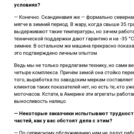
условиях?
— Конечно. Скандинавия же — формально северная
мягче в зимний период. В жару, когда свыше 35 г
выдерживают такие температуры, но зачем работа
технической поддержки дают гарантию и на -35 °С
зимнее. В остальном же машина прекрасно показал
это подтверждено личным опытом.
Ведь мы не только предлагаем технику, но сами в
четыре комплекса. Причём зимой она стойко пере
того, выработка по заводским меркам составляет
клиентов таких показателей нет, но есть те, кто у
моточасов. Кстати, в Америке эти агрегаты работа
выносливость налицо.
— Некоторые заказчики испытывают трудности
частей, как у вас обстоят дела с этим?
— По сервисному обслуживанию нам не дадут работ