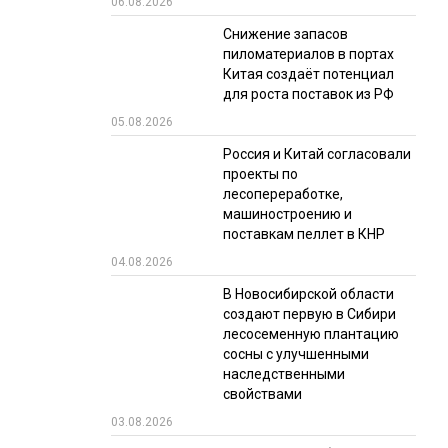
06.08.2026
РЫНКИ СБЫТА
Снижение запасов
пиломатериалов в портах
В УСЛОВИЯХ САНКЦИЙ
Китая создаёт потенциал
для роста поставок из РФ
05.08.2026
Россия и Китай согласовали
проекты по
лесопереработке,
машиностроению и
поставкам пеллет в КНР
ИТОГИ МЕРОПРИЯТИЙ
04.08.2026
В Новосибирской области
создают первую в Сибири
лесосеменную плантацию
сосны с улучшенными
наследственными
свойствами
03.08.2026