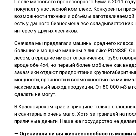
После массового процессорного бума в 2011 году
покупает у нас лесной комплекс. Конкуренты прис
возможности техники и объёмы заготавливаемой 
есть у данного бизнесмена всё складывается как 
интерес у других лесников.
Сначала мы предлагали машины среднего класса.
большие и мощные машины в линейке PONSSE. Они
лесом, а средние имеют ограничения. Грубо говоря,
вроде обе 4х4, но первый более мобилен как внед
заказчики отдают предпочтение крупногабаритн
мощности, прочности и возможностью за минима
максимальный выход продукции. От 80 000 м3 в г
сделать не могут.
В Красноярском крае в принципе только сплошные 
и санитарных очень мало. Хотя за границей на по
приличные деньги. Наше же государство не делае
— Оценивали ли вы жизнеспособность машин в