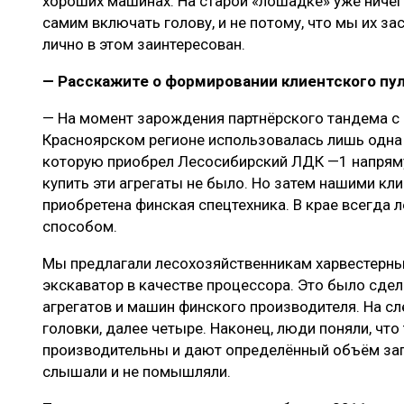
хороших машинах. На старой «лошадке» уже ничего
самим включать голову, и не потому, что мы их за
лично в этом заинтересован.
— Расскажите о формировании клиентского пул
— На момент зарождения партнёрского тандема с
Красноярском регионе использовалась лишь одна
которую приобрел Лесосибирский ЛДК —1 напрям
купить эти агрегаты не было. Но затем нашими кл
приобретена финская спецтехника. В крае всегда
способом.
Мы предлагали лесохозяйственникам харвестерные
экскаватор в качестве процессора. Это было сде
агрегатов и машин финского производителя. На с
головки, далее четыре. Наконец, люди поняли, что
производительны и дают определённый объём заг
слышали и не помышляли.