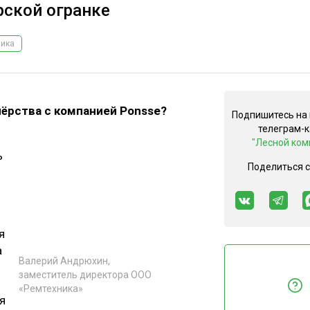
рской огранке
ника
ёрства с компанией Ponsse?
Подпишитесь на
телеграм-
"Лесной ком
ь
Поделиться 
я
а
Валерий Андрюхин,
заместитель директора ООО
«Ремтехника»
я