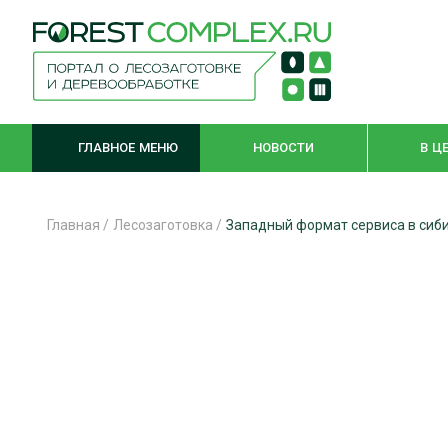
ГЛАВНОЕ МЕНЮ
НОВОСТИ
В Ц
Главная
/
Лесозаготовка
/
Западный формат сервиса в сиби
ЛЕСНОЕ ХОЗЯЙСТВО
КОМПЛЕКСНА
ЛЕСОЗАГОТОВКА
ЛЕСОПИЛЕНИ
ОБРАБОТКА ДРЕВЕСИНЫ
ДЕРЕВЯНН
ЦИФРОВАЯ СРЕДА
БЕЗОПАСНОЕ
БИОЭНЕРГЕТИКА
СОРТИРОВКА