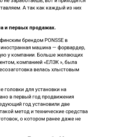
 не заработаешь, вот и приходится
ставляем. А так как каждый из них
а и первых продажах.
 финским брендом PONSSE в
 иностранная машина — форвардер,
ую у компании. Больше желающих
иентом, компанией «ЕЛЗК », была
 лесозаготовка велась хлыстовым
 головки для установки на
лано в первый год продвижения
ледующий год установили две
 такой метод и технические средства
отовок, о котором ранее даже не