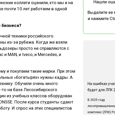
Нашли ош
нские коллеги оценили, кто мы и на
же почти 10 лет работаем в одной
Выделите ее
и нажмите Ctr
е бизнеса?
очной техники российского
ны из-за рубежа. Когда же взяли
ульдозеры просто не справляются с
и MAN, и Iveco, и Mercedes, и
му и покупаем такие марки. При этом
тельных «богатырях» нужны кадры. А
технику. Обучили очень много
На ошибках учат
о-то на базе Лесосибирского
будет для ЛПК 
дин из учебных классов оборудован
В 2025 году
ONSSE. После курса студенты сдают
лесопромышленн
боту. И спрос на этих специалистов
комплекс (ЛПК) Р