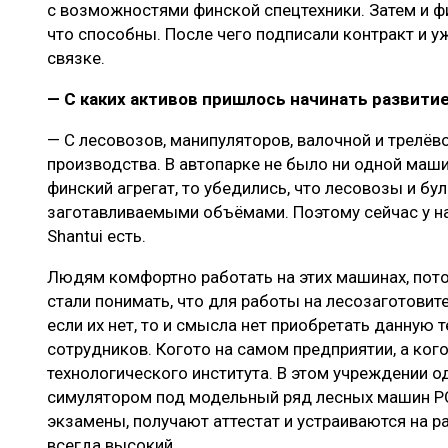
с возможностями финской спецтехники. Затем и фи
что способны. После чего подписали контракт и у
связке.
— С каких активов пришлось начинать развити
— С лесовозов, манипуляторов, валочной и трелёв
производства. В автопарке не было ни одной маши
финский агрегат, то убедились, что лесовозы и б
заготавливаемыми объёмами. Поэтому сейчас у нас 
Shantui есть.
Людям комфортно работать на этих машинах, пото
стали понимать, что для работы на лесозаготови
если их нет, то и смысла нет приобретать данную 
сотрудников. Когото на самом предприятии, а ког
технологического института. В этом учреждении о
симулятором под модельный ряд лесных машин P
экзамены, получают аттестат и устраиваются на ра
всегда высокий.