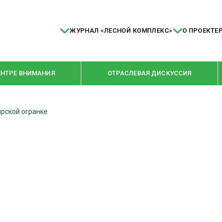
ЖУРНАЛ «ЛЕСНОЙ КОМПЛЕКС»
О ПРОЕКТЕ
ЕНТРЕ ВНИМАНИЯ
ОТРАСЛЕВАЯ ДИСКУССИЯ
рской огранке
РУБРИКИ
Я ПЕРЕРАБОТКА
НОВОСТИ
Е
КРУПНЫМ ПЛАНОМ
ОЕ ДОМОСТРОЕНИЕ
ВЗГЛЯД ИЗНУТРИ
 ПРОИЗВОДСТВО
В ЦЕНТРЕ ВНИМАНИЯ
 ДРЕВЕСИНЫ
ПРЕДПРИЯТИЯ ЛПК