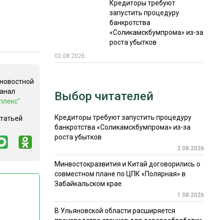
Кредиторы требуют
запустить процедуру
банкротства
«Соликамскбумпрома» из-за
роста убытков
02.08.2026
 новостной
канал
Выбор читателей
плекс"
Кредиторы требуют запустить процедуру
статьей
банкротства «Соликамскбумпрома» из-за
роста убытков
2.08.2026
Минвостокразвития и Китай договорились о
совместном плане по ЦПК «Полярная» в
Забайкальском крае
1.08.2026
В Ульяновской области расширяется