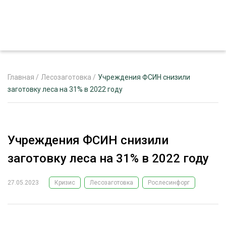
Главная
/
Лесозаготовка
/
Учреждения ФСИН снизили
заготовку леса на 31% в 2022 году
ЖУРНАЛ «ЛЕСНОЙ КОМПЛЕКС»
О ПРОЕКТЕ
Учреждения ФСИН снизили
РЕКЛАМОДАТЕЛЯМ
заготовку леса на 31% в 2022 году
27.05.2023
Кризис
Лесозаготовка
Рослесинфорг
ЛЕСНОЕ ХОЗЯЙСТВО
ЭКСПЕРТНОЕ МНЕНИЕ
ЛЕСОЗАГОТОВКА