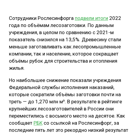
ОБРАБОТКА ДРЕВЕСИНЫ
Сотрудники Рослесинфорга
подвели итоги
2022
ЦИФРОВАЯ СРЕДА
РУБРИКИ
года по объёмам лесозаготовки. По данным
БИОЭНЕРГЕТИКА
учреждения, в целом по сравнению с 2021-м
ТЕМАТИЧЕСКИЕ ПРОЕКТЫ
показатель снизился на 13,5%. Древесину стали
ЛЕСОВОССТАНОВЛЕНИЕ И ЗАЩИТА
меньше заготавливать как лесопромышленные
ЛОГИСТИКА
компании, так и население, которое сокращает
ПОДБОРКИ СТАТЕЙ
объёмы рубок для строительства и отопления
ПРОИЗВОДСТВО ДРЕВЕСНЫХ ПЛИТ
жилья.
ЦБП
Но наибольшее снижение показали учреждения
Федеральной службы исполнения наказаний,
КОМПЛЕКСНАЯ ПЕРЕРАБОТКА
которые сократили объёмы заготовки почти на
ЛЕСОПИЛЕНИЕ
треть — до 1,270 млн м³. В результате в рейтинге
крупнейших лесозаготовителей в России они
ДЕРЕВЯННОЕ ДОМОСТРОЕНИЕ
переместились с восьмого место на десятое. Как
БЕЗОПАСНОЕ ПРОИЗВОДСТВО
сообщает
РБК
со ссылкой на Рослесинфорг, за
последние пять лет это рекордно низкий результат
СОРТИРОВКА ДРЕВЕСИНЫ