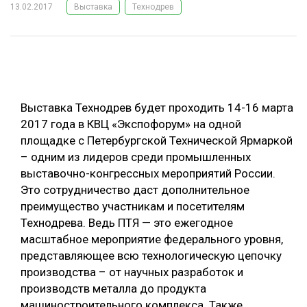
13.02.2017
Выставка
Технодрев
ОБРАБОТКА ДРЕВЕСИНЫ
ЦИФРОВАЯ СРЕДА
РУБРИКИ
БИОЭНЕРГЕТИКА
ТЕМАТИЧЕСКИЕ ПРОЕКТЫ
ЛЕСОВОССТАНОВЛЕНИЕ И ЗАЩИТА
Выставка Технодрев будет проходить 14-16 марта
ЛОГИСТИКА
2017 года в КВЦ «Экспофорум» на одной
ПОДБОРКИ СТАТЕЙ
площадке с Петербургской Технической Ярмаркой
ПРОИЗВОДСТВО ДРЕВЕСНЫХ ПЛИТ
– одним из лидеров среди промышленных
ЦБП
выставочно-конгрессных мероприятий России.
Это сотрудничество даст дополнительное
КОМПЛЕКСНАЯ ПЕРЕРАБОТКА
преимущество участникам и посетителям
Технодрева. Ведь ПТЯ — это ежегодное
ЛЕСОПИЛЕНИЕ
масштабное мероприятие федерального уровня,
ДЕРЕВЯННОЕ ДОМОСТРОЕНИЕ
представляющее всю технологическую цепочку
производства – от научных разработок и
БЕЗОПАСНОЕ ПРОИЗВОДСТВО
производств металла до продукта
СОРТИРОВКА ДРЕВЕСИНЫ
машиностроительного комплекса. Также