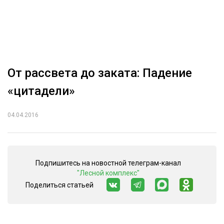
ОБРАБОТКА ДРЕВЕСИНЫ
ЦИФРОВАЯ СРЕДА
РУБРИКИ
БИОЭНЕРГЕТИКА
ТЕМАТИЧЕСКИЕ ПРОЕКТЫ
ЛЕСОВОССТАНОВЛЕНИЕ И ЗАЩИТА
От рассвета до заката: Падение
ЛОГИСТИКА
«цитадели»
ПОДБОРКИ СТАТЕЙ
ПРОИЗВОДСТВО ДРЕВЕСНЫХ ПЛИТ
04.04.2016
ЦБП
КОМПЛЕКСНАЯ ПЕРЕРАБОТКА
Подпишитесь на новостной телеграм-канал
ЛЕСОПИЛЕНИЕ
"Лесной комплекс"
Поделиться статьей
ДЕРЕВЯННОЕ ДОМОСТРОЕНИЕ
БЕЗОПАСНОЕ ПРОИЗВОДСТВО
СОРТИРОВКА ДРЕВЕСИНЫ