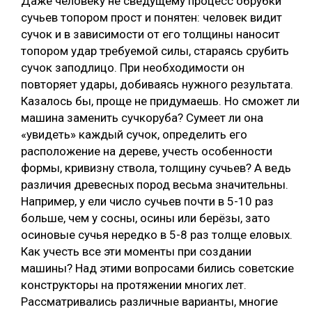
Даже человеку не сведущему процесс обрубки
сучьев топором прост и понятен: человек видит
сучок и в зависимости от его толщины наносит
топором удар требуемой силы, стараясь срубить
сучок заподлицо. При необходимости он
повторяет удары, добиваясь нужного результата.
Казалось бы, проще не придумаешь. Но сможет ли
машина заменить сучкоруба? Сумеет ли она
«увидеть» каждый сучок, определить его
расположение на дереве, учесть особенности
формы, кривизну ствола, толщину сучьев? А ведь
различия древесных пород весьма значительны.
Например, у ели число сучьев почти в 5-10 раз
больше, чем у сосны, осины или берёзы, зато
осиновые сучья нередко в 5-8 раз толще еловых.
Как учесть все эти моменты при создании
машины? Над этими вопросами бились советские
конструкторы на протяжении многих лет.
Рассматривались различные варианты, многие