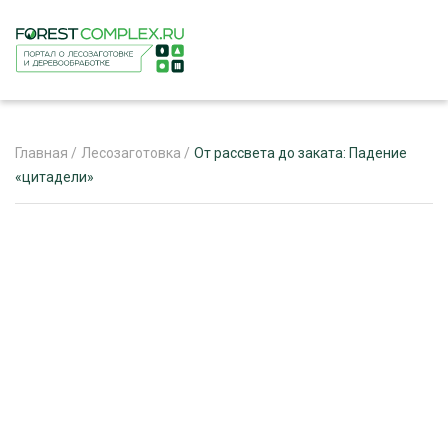
Главная
/
Лесозаготовка
/
От рассвета до заката: Падение
«цитадели»
ЖУРНАЛ «ЛЕСНОЙ КОМПЛЕКС»
О ПРОЕКТЕ
РЕКЛАМОДАТЕЛЯМ
ЛЕСНОЕ ХОЗЯЙСТВО
ЭКСПЕРТНОЕ МНЕНИЕ
ЛЕСОЗАГОТОВКА