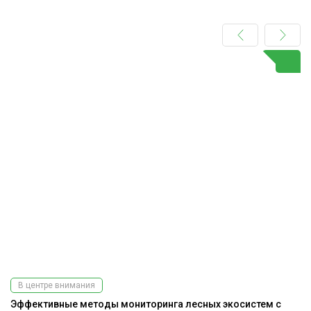
В центре внимания
Эффективные методы мониторинга лесных экосистем с
К