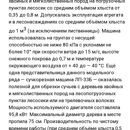
хвойных и мягколиственных пород на погрузочных
пунктах лесосек со средним объёмом хлыста от
0,35 до 0,8 м. Допускалась эксплуатация агрегата
и в лесонасаждениях со средним объёмом хлыста
3
до 1 м
(за исключением лиственницы). Машина
использовалась на грунтах с несущей
способностью не ниже 80 кПа с уклонами не
более 10° при скорости ветра до 15 м/с, высоте
снежного покрова до 0,7 м и температуре
окружающего воздуха от + 40 до — 40 °С. Ещё
одна представительница данного модельного
ряда — сучкорезная машина ЛП-33Б — оказалась
полезной для обрезки сучьев с деревьев хвойных
и мягколиственных пород на лесопогрузочных
пунктах лесосеки или на трелевочных волоках.
Мощность используемого двигателя составляла
95,8 кВт. Максимальный диаметр дерева в месте
пропила 75 см. Производительность по чистому
времени работы (при среднем объёме хлыста 0,5