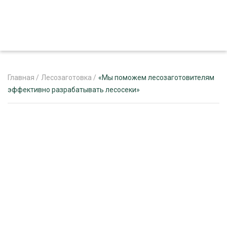
Главная
/
Лесозаготовка
/
«Мы поможем лесозаготовителям
эффективно разрабатывать лесосеки»
ЖУРНАЛ «ЛЕСНОЙ КОМПЛЕКС»
О ПРОЕКТЕ
РЕКЛАМОДАТЕЛЯМ
ЛЕСНОЕ ХОЗЯЙСТВО
ЭКСПЕРТНОЕ МНЕНИЕ
ЛЕСОЗАГОТОВКА