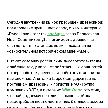
ОБРАБОТКА ДРЕВЕСИНЫ
ЦИФРОВАЯ СРЕДА
РУБРИКИ
Сегодня внутренний рынок пресыщен древесиной:
БИОЭНЕРГЕТИКА
предложение превышает спрос, о чём в интервью
ТЕМАТИЧЕСКИЕ ПРОЕКТЫ
ЛЕСОВОССТАНОВЛЕНИЕ И ЗАЩИТА
«Российской газете»
сообщил
глава Рослесхоза
Иван Советников. Да и стоимость древесины,
ЛОГИСТИКА
считает он, в настоящее время находится на
ПОДБОРКИ СТАТЕЙ
ПРОИЗВОДСТВО ДРЕВЕСНЫХ ПЛИТ
«относительном историческом минимуме».
ЦБП
В таких условиях российским лесозаготовителям,
особенно тем, у кого нет собственных мощностей
КОМПЛЕКСНАЯ ПЕРЕРАБОТКА
по переработке древесины, работать становится
всё сложнее. Анатолий Щербаков, директор по
ЛЕСОПИЛЕНИЕ
поставкам древесины и логистике АО «Группа
ДЕРЕВЯННОЕ ДОМОСТРОЕНИЕ
компаний «ВЛП», в интервью
WhatWood
отметил,
что наблюдаемая сегодня на рынке глубокая
БЕЗОПАСНОЕ ПРОИЗВОДСТВО
невостребованность лиственных балансов вскоре
СОРТИРОВКА ДРЕВЕСИНЫ
может усугубиться. Причина тому — 8-й пакет