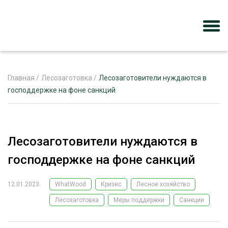
Главная
/
Лесозаготовка
/
Лесозаготовители нуждаются в
господдержке на фоне санкций
ЖУРНАЛ «ЛЕСНОЙ КОМПЛЕКС»
О ПРОЕКТЕ
Лесозаготовители нуждаются в
РЕКЛАМОДАТЕЛЯМ
господдержке на фоне санкций
12.01.2023
WhatWood
Кризис
Лесное хозяйство
Лесозаготовка
Меры поддержки
Санкции
ЛЕСНОЕ ХОЗЯЙСТВО
ЭКСПЕРТНОЕ МНЕНИЕ
ЛЕСОЗАГОТОВКА