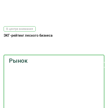
В центре внимания
ЭКГ-рейтинг лесного бизнеса
А
Рынок
Подпишитесь
на наш
телеграм-канал