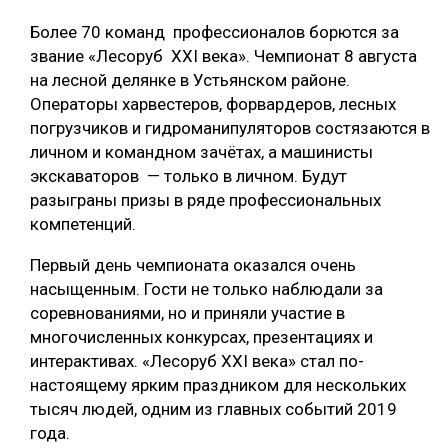
ОБРАБОТКА ДРЕВЕСИНЫ
Более 70 команд профессионалов борются за
звание «Лесоруб XXI века». Чемпионат 8 августа
ЦИФРОВАЯ СРЕДА
РУБРИКИ
на лесной делянке в Устьянском районе.
БИОЭНЕРГЕТИКА
Операторы харвестеров, форвардеров, лесных
погрузчиков и гидроманипуляторов состязаются в
ТЕМАТИЧЕСКИЕ ПРОЕКТЫ
ЛЕСОВОССТАНОВЛЕНИЕ И ЗАЩИТА
личном и командном зачётах, а машинисты
ЛОГИСТИКА
экскаваторов — только в личном. Будут
ПОДБОРКИ СТАТЕЙ
разыграны призы в ряде профессиональных
ПРОИЗВОДСТВО ДРЕВЕСНЫХ ПЛИТ
компетенций.
ЦБП
Первый день чемпионата оказался очень
насыщенным. Гости не только наблюдали за
КОМПЛЕКСНАЯ ПЕРЕРАБОТКА
соревнованиями, но и приняли участие в
ЛЕСОПИЛЕНИЕ
многочисленных конкурсах, презентациях и
интерактивах. «Лесоруб XXI века» стал по-
ДЕРЕВЯННОЕ ДОМОСТРОЕНИЕ
настоящему ярким праздником для нескольких
БЕЗОПАСНОЕ ПРОИЗВОДСТВО
тысяч людей, одним из главных событий 2019
года.
СОРТИРОВКА ДРЕВЕСИНЫ