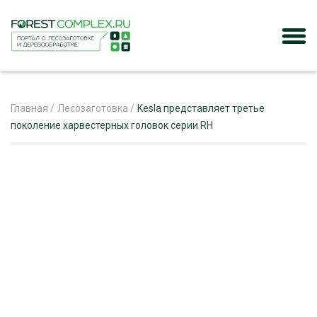
Главная
/
Лесозаготовка
/
Kesla представляет третье
поколение харвестерных головок серии RH
ЖУРНАЛ «ЛЕСНОЙ КОМПЛЕКС»
О ПРОЕКТЕ
РЕКЛАМОДАТЕЛЯМ
ЛЕСНОЕ ХОЗЯЙСТВО
ЭКСПЕРТНОЕ МНЕНИЕ
ЛЕСОЗАГОТОВКА