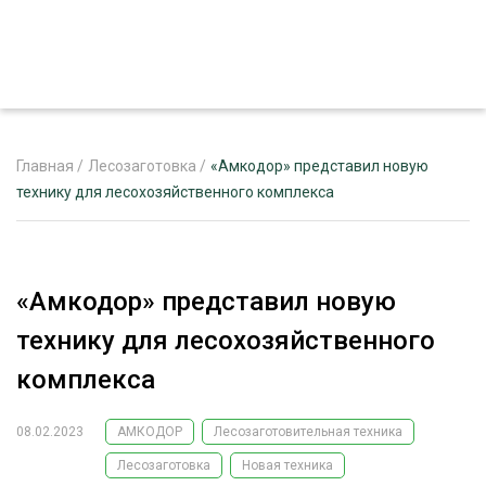
Главная
/
Лесозаготовка
/
«Амкодор» представил новую
технику для лесохозяйственного комплекса
ЖУРНАЛ «ЛЕСНОЙ КОМПЛЕКС»
О ПРОЕКТЕ
«Амкодор» представил новую
РЕКЛАМОДАТЕЛЯМ
технику для лесохозяйственного
комплекса
08.02.2023
АМКОДОР
Лесозаготовительная техника
ЛЕСНОЕ ХОЗЯЙСТВО
ЭКСПЕРТНОЕ МНЕНИЕ
Лесозаготовка
Новая техника
ЛЕСОЗАГОТОВКА