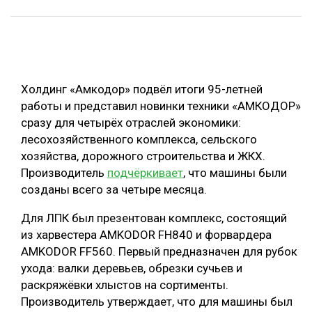
ОБРАБОТКА ДРЕВЕСИНЫ
ЦИФРОВАЯ СРЕДА
РУБРИКИ
БИОЭНЕРГЕТИКА
Холдинг «Амкодор» подвёл итоги 95-летней
ТЕМАТИЧЕСКИЕ ПРОЕКТЫ
ЛЕСОВОССТАНОВЛЕНИЕ И ЗАЩИТА
работы и представил новинки техники «АМКОДОР»
ЛОГИСТИКА
сразу для четырёх отраслей экономики:
ПОДБОРКИ СТАТЕЙ
лесохозяйственного комплекса, сельского
ПРОИЗВОДСТВО ДРЕВЕСНЫХ ПЛИТ
хозяйства, дорожного строительства и ЖКХ.
ЦБП
Производитель
подчёркивает
, что машины были
созданы всего за четыре месяца.
КОМПЛЕКСНАЯ ПЕРЕРАБОТКА
Для ЛПК был презентован комплекс, состоящий
ЛЕСОПИЛЕНИЕ
из харвестера AMKODOR FH840 и форвардера
AMKODOR FF560. Первый предназначен для рубок
ДЕРЕВЯННОЕ ДОМОСТРОЕНИЕ
ухода: валки деревьев, обрезки сучьев и
БЕЗОПАСНОЕ ПРОИЗВОДСТВО
раскряжёвки хлыстов на сортименты.
Производитель утверждает, что для машины был
СОРТИРОВКА ДРЕВЕСИНЫ