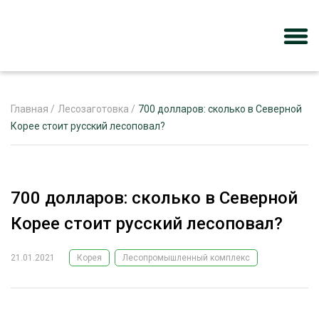
Главная
/
Лесозаготовка
/
700 долларов: сколько в Северной
Корее стоит русский лесоповал?
ЖУРНАЛ «ЛЕСНОЙ КОМПЛЕКС»
О ПРОЕКТЕ
700 долларов: сколько в Северной
РЕКЛАМОДАТЕЛЯМ
Корее стоит русский лесоповал?
21.01.2021
Корея
Лесопромышленный комплекс
ЛЕСНОЕ ХОЗЯЙСТВО
ЭКСПЕРТНОЕ МНЕНИЕ
ЛЕСОЗАГОТОВКА