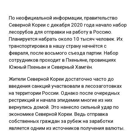
ОБРАБОТКА ДРЕВЕСИНЫ
По неофициальной информации, правительство
ЦИФРОВАЯ СРЕДА
РУБРИКИ
Северной Кореи с декабря 2020 года начало набор
БИОЭНЕРГЕТИКА
лесорубов для отправки на работу в Россию.
ТЕМАТИЧЕСКИЕ ПРОЕКТЫ
Планируется набрать около 10 тысяч человек. Их
ЛЕСОВОССТАНОВЛЕНИЕ И ЗАЩИТА
транспортировка в нашу страну начнётся с
ЛОГИСТИКА
февраля, после восьмого съезда партии. Набор
ПОДБОРКИ СТАТЕЙ
сотрудников проходит в Пхеньяне, провинциях
ПРОИЗВОДСТВО ДРЕВЕСНЫХ ПЛИТ
Южный Пхеньан и Северный Хамгён.
ЦБП
Жители Северной Кореи достаточно часто до
введения санкций участвовали в лесозаготовках
КОМПЛЕКСНАЯ ПЕРЕРАБОТКА
на территории России. Однако после очередных
ЛЕСОПИЛЕНИЕ
рестрикций и начала эпидемии многие из них
вернулись домой. Это нанесло сильный удар по
ДЕРЕВЯННОЕ ДОМОСТРОЕНИЕ
экономике Северной Кореи. Ведь отправка
БЕЗОПАСНОЕ ПРОИЗВОДСТВО
собственных граждан за рубеж на заработки
является одним из источников получения валюты.
СОРТИРОВКА ДРЕВЕСИНЫ