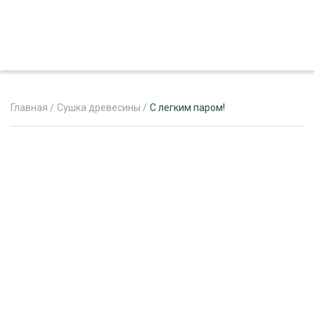
Главная
/
Сушка древесины
/
С легким паром!
ЖУРНАЛ «ЛЕСНОЙ КОМПЛЕКС»
О ПРОЕКТЕ
РЕКЛАМОДАТЕЛЯМ
ЛЕСНОЕ ХОЗЯЙСТВО
ЭКСПЕРТНОЕ МНЕНИЕ
ЛЕСОЗАГОТОВКА