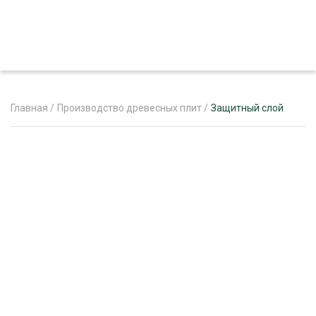
Главная
/
Производство древесных плит
/
Защитный слой
ЖУРНАЛ «ЛЕСНОЙ КОМПЛЕКС»
О ПРОЕКТЕ
РЕКЛАМОДАТЕЛЯМ
ЛЕСНОЕ ХОЗЯЙСТВО
ЭКСПЕРТНОЕ МНЕНИЕ
ЛЕСОЗАГОТОВКА