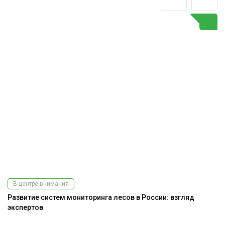
В центре внимания
Развитие систем мониторинга лесов в России: взгляд
Э
экспертов