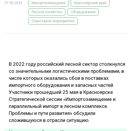
27.05.2022
Импортозамещение
Красноярский край
ОБРАБОТКА ДРЕВЕСИНЫ
Лесное хозяйство
Оборудование
ЦИФРОВАЯ СРЕДА
РУБРИКИ
Отраслевое мероприятие
БИОЭНЕРГЕТИКА
ТЕМАТИЧЕСКИЕ ПРОЕКТЫ
ЛЕСОВОССТАНОВЛЕНИЕ И ЗАЩИТА
ЛОГИСТИКА
ПОДБОРКИ СТАТЕЙ
ПРОИЗВОДСТВО ДРЕВЕСНЫХ ПЛИТ
В 2022 году российский лесной сектор столкнулся
со значительными логистическими проблемами, в
ЦБП
числе которых оказались сбои в поставках
импортного оборудования и запасных частей.
КОМПЛЕКСНАЯ ПЕРЕРАБОТКА
Участники прошедшей 25 мая в Красноярске
ЛЕСОПИЛЕНИЕ
Стратегической сессии «Импортозамещение и
параллельный импорт в лесном комплексе.
ДЕРЕВЯННОЕ ДОМОСТРОЕНИЕ
Проблемы и пути развития» обсудили
БЕЗОПАСНОЕ ПРОИЗВОДСТВО
сложившуюся в отрасли ситуацию.
СОРТИРОВКА ДРЕВЕСИНЫ