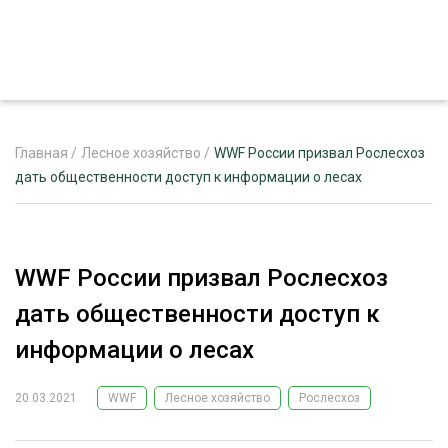
Главная
/
Лесное хозяйство
/
WWF России призвал Рослесхоз
дать общественности доступ к информации о лесах
ЖУРНАЛ «ЛЕСНОЙ КОМПЛЕКС»
О ПРОЕКТЕ
WWF России призвал Рослесхоз
РЕКЛАМОДАТЕЛЯМ
дать общественности доступ к
информации о лесах
20.03.2021
WWF
Лесное хозяйство
Рослесхоз
ЛЕСНОЕ ХОЗЯЙСТВО
ЭКСПЕРТНОЕ МНЕНИЕ
ЛЕСОЗАГОТОВКА