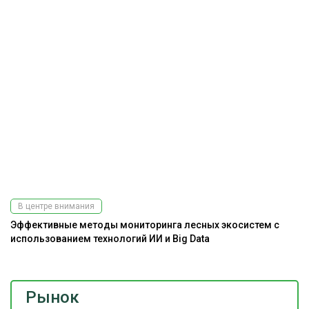
В центре внимания
Эффективные методы мониторинга лесных экосистем с
Ра
использованием технологий ИИ и Big Data
э
Рынок