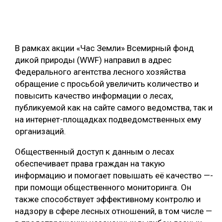
ОБРАБОТКА ДРЕВЕСИНЫ
ЦИФРОВАЯ СРЕДА
РУБРИКИ
В рамках акции «Час Земли» Всемирный фонд
БИОЭНЕРГЕТИКА
дикой природы (WWF) направил в адрес
ТЕМАТИЧЕСКИЕ ПРОЕКТЫ
ЛЕСОВОССТАНОВЛЕНИЕ И ЗАЩИТА
Федерального агентства лесного хозяйства
обращение с просьбой увеличить количество и
ЛОГИСТИКА
ПОДБОРКИ СТАТЕЙ
повысить качество информации о лесах,
ПРОИЗВОДСТВО ДРЕВЕСНЫХ ПЛИТ
публикуемой как на сайте самого ведомства, так и
на интернет-площадках подведомственных ему
ЦБП
организаций.
КОМПЛЕКСНАЯ ПЕРЕРАБОТКА
Общественный доступ к данным о лесах
обеспечивает права граждан на такую
ЛЕСОПИЛЕНИЕ
информацию и помогает повышать её качество —-
ДЕРЕВЯННОЕ ДОМОСТРОЕНИЕ
при помощи общественного мониторинга. Он
также способствует эффективному контролю и
БЕЗОПАСНОЕ ПРОИЗВОДСТВО
надзору в сфере лесных отношений, в том числе —
СОРТИРОВКА ДРЕВЕСИНЫ