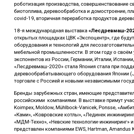
роботизация производства, совершенствование с
биотоплива, деревообработка и домостроение, п
covid-19, вторичная переработка продуктов дерев
18-я международная выставка
«Лесдревмаш-20
открытых площадках ЦВК «Экспоцентр», где буду
оборудования и технологий для лесозаготовител
мебельной промышленности. В этом году о своём 
экспонентов из России, Германии, Италии, Испании
«Лесдревмаш-2020» стала Япония стала при подд
деревообрабатывающего оборудования Японии (J
торговле с Россией и новыми независимыми госу
Бренды зарубежных стран, имеющие представител
российскими компаниями. В выставке примут участие
Koimpex, Moldow, Mühlbock-Vanicek, Ponsse, «Амбит
«Ками», «Ковровские котлы», «Лединек инжиниринг»
«МДМ-Техно», «Невские технологии-инжиниринг» и
представлен компаниями EWS, Hartman, Amandus Kahl