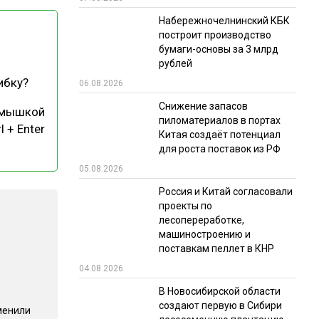
Набережночелнинский КБК
РЫНКИ СБЫТА
построит производство
В УСЛОВИЯХ САНКЦИЙ
бумаги-основы за 3 млрд
рублей
ибку?
06.08.2026
Снижение запасов
 мышкой
пиломатериалов в портах
l + Enter
Китая создаёт потенциал
для роста поставок из РФ
05.08.2026
ИТОГИ МЕРОПРИЯТИЙ
Россия и Китай согласовали
проекты по
лесопереработке,
машиностроению и
поставкам пеллет в КНР
04.08.2026
В Новосибирской области
создают первую в Сибири
менили