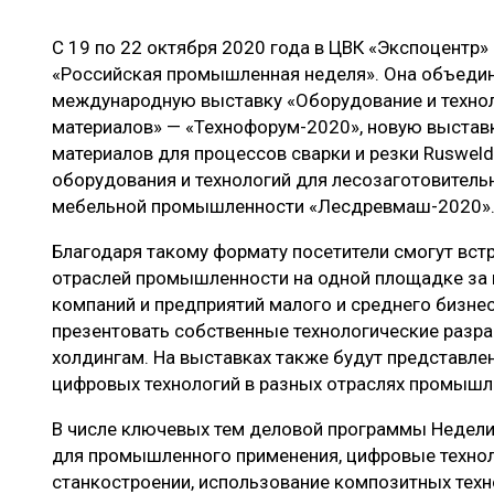
ЛЕСОВОССТАНОВЛЕНИЕ И ЗАЩИТА
СУШКА ДР
С 19 по 22 октября 2020 года в ЦВК «Экспоцентр»
ЛОГИСТИКА
МЕБЕЛЬНОЕ 
«Российская промышленная неделя». Она объедин
ПРОИЗВОДСТВО ДРЕВЕСНЫХ ПЛИТ
международную выставку «Оборудование и техно
материалов» — «Технофорум-2020», новую выставк
ЦБП
материалов для процессов сварки и резки Rusweld
оборудования и технологий для лесозаготовител
мебельной промышленности «Лесдревмаш-2020»
ЭКСПЕРТНОЕ МНЕНИЕ
Благодаря такому формату посетители смогут встр
отраслей промышленности на одной площадке за 
компаний и предприятий малого и среднего бизне
презентовать собственные технологические разр
холдингам. На выставках также будут представле
цифровых технологий в разных отраслях промышл
В числе ключевых тем деловой программы Недели
для промышленного применения, цифровые технол
станкостроении, использование композитных техн