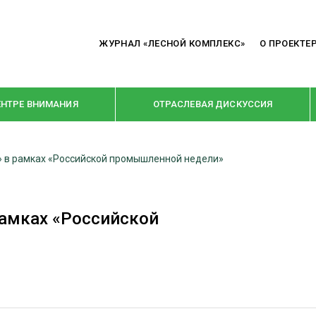
ЖУРНАЛ «ЛЕСНОЙ КОМПЛЕКС»
О ПРОЕКТЕ
ЕНТРЕ ВНИМАНИЯ
ОТРАСЛЕВАЯ ДИСКУССИЯ
 в рамках «Российской промышленной недели»
РУБРИКИ
Я ПЕРЕРАБОТКА
НОВОСТИ
амках «Российской
Е
КРУПНЫМ ПЛАНОМ
ОЕ ДОМОСТРОЕНИЕ
ВЗГЛЯД ИЗНУТРИ
 ПРОИЗВОДСТВО
В ЦЕНТРЕ ВНИМАНИЯ
 ДРЕВЕСИНЫ
ПРЕДПРИЯТИЯ ЛПК