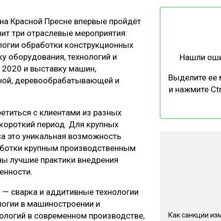
ЕВЕСИНЫ
РЫНОК
 на Красной Пресне впервые пройдёт
ПРОИЗВОДСТВО
ТЕХНОЛОГИИ
ит три отраслевые мероприятия:
ОТРАСЛЕВАЯ ДИСКУССИЯ
логии обработки конструкционных
у оборудования, технологий и
Нашли ош
 2020 и выставку машин,
Выделите ее
ьной, деревообрабатывающей и
и нажмите Ctr
.
етиться с клиентами из разных
КАЛЕНДАРЬ ВЫСТАВОК
короткий период. Для крупных
са это уникальная возможность
аботки крупным производственным
ны лучшие практики внедрения
енности.
 — сварка и аддитивные технологии
огии в машиностроении и
ологий в современном производстве,
Как санкции из