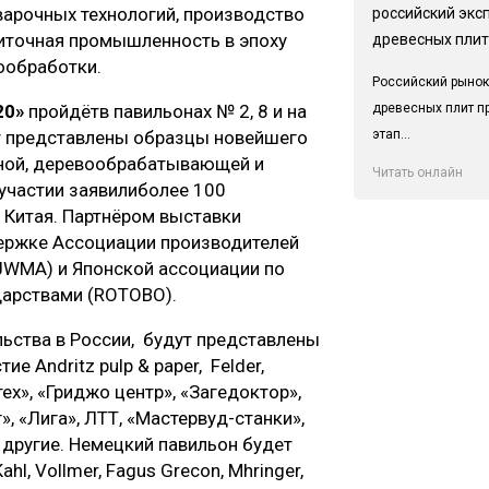
варочных технологий, производство
российский экс
литочная промышленность в эпоху
древесных плит
ообработки.
Российский рынок
древесных плит п
20»
пройдётв павильонах № 2, 8 и на
этап...
т представлены образцы новейшего
ьной, деревообрабатывающей и
Читать онлайн
участии заявилиболее 100
, Китая. Партнёром выставки
ержке Ассоциации производителей
WMA) и Японской ассоциации по
дарствами (ROTOBO).
ьства в России, будут представлены
 Andritz pulp & paper, Felder,
ех», «Гриджо центр», «Загедоктор»,
, «Лига», ЛТТ, «Мастервуд-станки»,
 другие. Немецкий павильон будет
, Vollmer, Fagus Grecon, Mӧhringer,