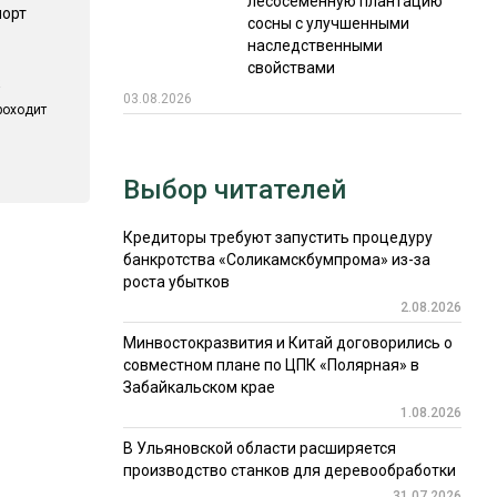
лесосеменную плантацию
порт
сосны с улучшенными
наследственными
свойствами
03.08.2026
роходит
Выбор читателей
Кредиторы требуют запустить процедуру
банкротства «Соликамскбумпрома» из-за
роста убытков
2.08.2026
Минвостокразвития и Китай договорились о
совместном плане по ЦПК «Полярная» в
Забайкальском крае
1.08.2026
В Ульяновской области расширяется
производство станков для деревообработки
31.07.2026