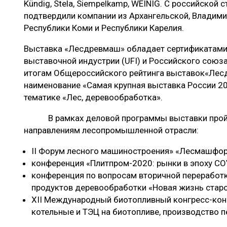
Kündig, Stela, Siempelkamp, WEINIG. С российской 
подтвердили компании из Архангельской, Владими
Республики Коми и Республики Карелия.
Выставка «Лесдревмаш» обладает сертификатами
выставочной индустрии (UFI) и Российского союза
итогам Общероссийского рейтинга выставок«Лес
наименование «Самая крупная выставка России 201
тематике «Лес, деревообработка».
В рамках деловой программы выставки пройд
направлениям лесопромышленной отрасли:
II Форум лесного машиностроения» «Лесмашфор
конференция «Плитпром-2020: рынки в эпоху CO
конференция по вопросам вторичной переработк
продуктов деревообработки «Новая жизнь стар
XII Международный биотопливный конгресс-кон
котельные и ТЭЦ на биотопливе, производство п