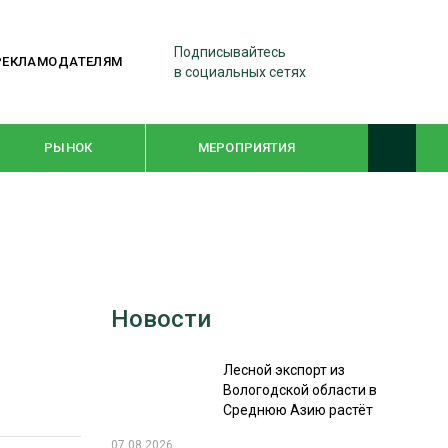
Подписывайтесь
РЕКЛАМОДАТЕЛЯМ
в социальных сетях
РЫНОК
МЕРОПРИЯТИЯ
ТЕМАТИЧЕСКИЕ ПРОЕКТЫ
ЛЕСДРЕВМАШ 2022
Новости
WOODEX-2021
Лесной экспорт из
ПОДБОРКИ СТАТЕЙ
Вологодской области в
Среднюю Азию растёт
СУШКА ДРЕВЕСИНЫ
07.08.2026