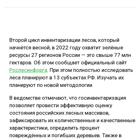
ОБРАБОТКА ДРЕВЕСИНЫ
ЦИФРОВАЯ СРЕДА
РУБРИКИ
БИОЭНЕРГЕТИКА
Второй цикл инвентаризации лесов, который
ТЕМАТИЧЕСКИЕ ПРОЕКТЫ
ЛЕСОВОССТАНОВЛЕНИЕ И ЗАЩИТА
начнётся весной, в 2022 году охватит зелёные
ЛОГИСТИКА
ресурсы 27 регионов России — это свыше 77 млн
ПОДБОРКИ СТАТЕЙ
гектаров. Об этом сообщает официальный сайт
ПРОИЗВОДСТВО ДРЕВЕСНЫХ ПЛИТ
Рослесинфорга
. При этом полностью исследовать
ЦБП
леса планируют в 13 субъектах РФ. Изучать их
планируют по новой методологии.
КОМПЛЕКСНАЯ ПЕРЕРАБОТКА
В ведомстве отмечают, что госинвентаризация
ЛЕСОПИЛЕНИЕ
позволяет провести эффективную оценку
состояния российских лесных массивов,
ДЕРЕВЯННОЕ ДОМОСТРОЕНИЕ
зафиксировать их количественные и качественные
БЕЗОПАСНОЕ ПРОИЗВОДСТВО
характеристики, определить процент
повреждённых и погибших деревьев. Также в
СОРТИРОВКА ДРЕВЕСИНЫ