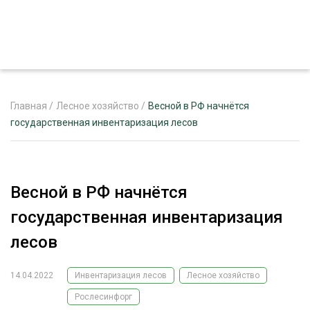
Главная
/
Лесное хозяйство
/
Весной в РФ начнётся
государственная инвентаризация лесов
ЖУРНАЛ «ЛЕСНОЙ КОМПЛЕКС»
О ПРОЕКТЕ
Весной в РФ начнётся
РЕКЛАМОДАТЕЛЯМ
государственная инвентаризация
лесов
14.04.2022
Инвентаризация лесов
Лесное хозяйство
ЛЕСНОЕ ХОЗЯЙСТВО
ЭКСПЕРТНОЕ МНЕНИЕ
Рослесинфорг
ЛЕСОЗАГОТОВКА