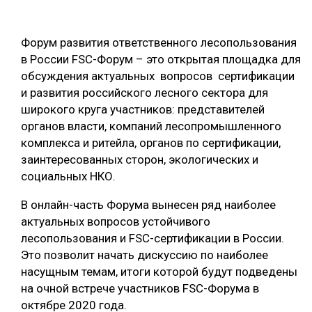
ОБРАБОТКА ДРЕВЕСИНЫ
Форум развития ответственного лесопользования
ЦИФРОВАЯ СРЕДА
РУБРИКИ
в России FSC-Форум – это открытая площадка для
БИОЭНЕРГЕТИКА
обсуждения актуальных вопросов сертификации
ТЕМАТИЧЕСКИЕ ПРОЕКТЫ
и развития российского лесного сектора для
ЛЕСОВОССТАНОВЛЕНИЕ И ЗАЩИТА
широкого круга участников: представителей
ЛОГИСТИКА
органов власти, компаний лесопромышленного
ПОДБОРКИ СТАТЕЙ
комплекса и ритейла, органов по сертификации,
ПРОИЗВОДСТВО ДРЕВЕСНЫХ ПЛИТ
заинтересованных сторон, экологических и
ЦБП
социальных НКО.
В онлайн-часть Форума вынесен ряд наиболее
КОМПЛЕКСНАЯ ПЕРЕРАБОТКА
актуальных вопросов устойчивого
ЛЕСОПИЛЕНИЕ
лесопользования и FSC-сертификации в России.
Это позволит начать дискуссию по наиболее
ДЕРЕВЯННОЕ ДОМОСТРОЕНИЕ
насущным темам, итоги которой будут подведены
БЕЗОПАСНОЕ ПРОИЗВОДСТВО
на очной встрече участников FSC-Форума в
октябре 2020 года.
СОРТИРОВКА ДРЕВЕСИНЫ