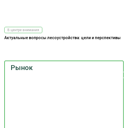
В центре внимания
Актуальные вопросы лесоустройства: цели и перспективы
Э
Рынок
Подпишитесь
на наш
телеграм-канал