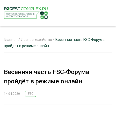
Главная
/
Лесное хозяйство
/
Весенняя часть FSC-Форума
пройдёт в режиме онлайн
ЖУРНАЛ «ЛЕСНОЙ КОМПЛЕКС»
О ПРОЕКТЕ
Весенняя часть FSC-Форума
РЕКЛАМОДАТЕЛЯМ
пройдёт в режиме онлайн
14.04.2020
FSC
ЛЕСНОЕ ХОЗЯЙСТВО
ЭКСПЕРТНОЕ МНЕНИЕ
ЛЕСОЗАГОТОВКА