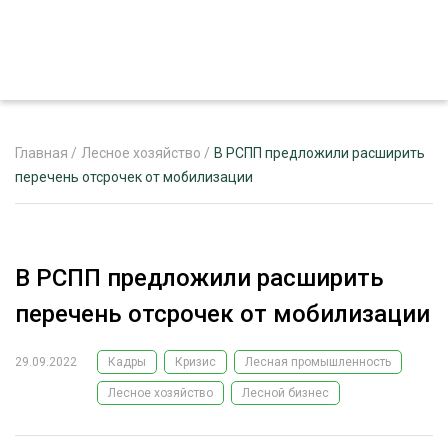
Главная
/
Лесное хозяйство
/
В РСПП предложили расширить
перечень отсрочек от мобилизации
ЖУРНАЛ «ЛЕСНОЙ КОМПЛЕКС»
О ПРОЕКТЕ
В РСПП предложили расширить
РЕКЛАМОДАТЕЛЯМ
перечень отсрочек от мобилизации
29.09.2022
Кадры
Кризис
Лесная промышленность
Лесное хозяйство
Лесной бизнес
ЛЕСНОЕ ХОЗЯЙСТВО
ЭКСПЕРТНОЕ МНЕНИЕ
ЛЕСОЗАГОТОВКА