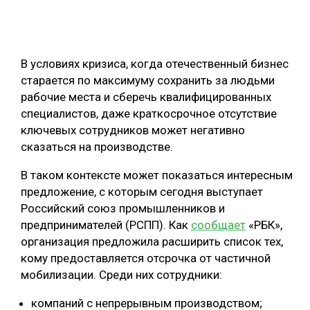
ОБРАБОТКА ДРЕВЕСИНЫ
ЦИФРОВАЯ СРЕДА
РУБРИКИ
В условиях кризиса, когда отечественный бизнес
БИОЭНЕРГЕТИКА
старается по максимуму сохранить за людьми
ТЕМАТИЧЕСКИЕ ПРОЕКТЫ
ЛЕСОВОССТАНОВЛЕНИЕ И ЗАЩИТА
рабочие места и сберечь квалифицированных
специалистов, даже краткосрочное отсутствие
ЛОГИСТИКА
ключевых сотрудников может негативно
ПОДБОРКИ СТАТЕЙ
ПРОИЗВОДСТВО ДРЕВЕСНЫХ ПЛИТ
сказаться на производстве.
ЦБП
В таком контексте может показаться интересным
предложение, с которым сегодня выступает
КОМПЛЕКСНАЯ ПЕРЕРАБОТКА
Российский союз промышленников и
предпринимателей (РСПП). Как
сообщает
«РБК»,
ЛЕСОПИЛЕНИЕ
организация предложила расширить список тех,
ДЕРЕВЯННОЕ ДОМОСТРОЕНИЕ
кому предоставляется отсрочка от частичной
мобилизации. Среди них сотрудники:
БЕЗОПАСНОЕ ПРОИЗВОДСТВО
компаний с непрерывным производством;
СОРТИРОВКА ДРЕВЕСИНЫ