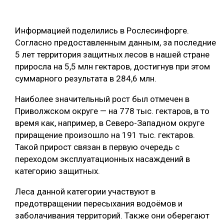
ОБРАБОТКА ДРЕВЕСИНЫ
Информацией поделились в Рослесинфорге.
ЦИФРОВАЯ СРЕДА
РУБРИКИ
Согласно предоставленным данным, за последние
БИОЭНЕРГЕТИКА
5 лет территория защитных лесов в нашей стране
ТЕМАТИЧЕСКИЕ ПРОЕКТЫ
приросла на 5,5 млн гектаров, достигнув при этом
ЛЕСОВОССТАНОВЛЕНИЕ И ЗАЩИТА
суммарного результата в 284,6 млн.
ЛОГИСТИКА
ПОДБОРКИ СТАТЕЙ
Наиболее значительный рост был отмечен в
ПРОИЗВОДСТВО ДРЕВЕСНЫХ ПЛИТ
Приволжском округе — на 778 тыс. гектаров, в то
ЦБП
время как, например, в Северо-Западном округе
приращение произошло на 191 тыс. гектаров.
Такой прирост связан в первую очередь с
КОМПЛЕКСНАЯ ПЕРЕРАБОТКА
переходом эксплуатационных насаждений в
ЛЕСОПИЛЕНИЕ
категорию защитных.
ДЕРЕВЯННОЕ ДОМОСТРОЕНИЕ
Леса данной категории участвуют в
предотвращении пересыхания водоёмов и
БЕЗОПАСНОЕ ПРОИЗВОДСТВО
заболачивания территорий. Также они оберегают
СОРТИРОВКА ДРЕВЕСИНЫ