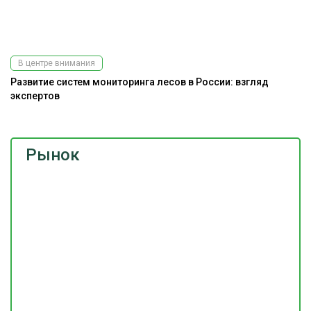
В центре внимания
Развитие систем мониторинга лесов в России: взгляд
На
экспертов
Рынок