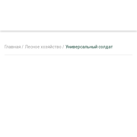
Главная
/
Лесное хозяйство
/
Универсальный солдат
ЖУРНАЛ «ЛЕСНОЙ КОМПЛЕКС»
О ПРОЕКТЕ
РЕКЛАМОДАТЕЛЯМ
ЛЕСНОЕ ХОЗЯЙСТВО
ЭКСПЕРТНОЕ МНЕНИЕ
ЛЕСОЗАГОТОВКА