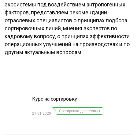
экосистемы под воздействием антропогенных
ОБРАБОТКА ДРЕВЕСИНЫ
факторов, представляем рекомендации
ЦИФРОВАЯ СРЕДА
отраслевых специалистов о принципах подбора
РУБРИКИ
сортировочных линий, мнения экспертов по
БИОЭНЕРГЕТИКА
кадровому вопросу, о принципах эффективности
ТЕМАТИЧЕСКИЕ ПРОЕКТЫ
ЛЕСОВОССТАНОВЛЕНИЕ И ЗАЩИТА
операционных улучшений на производствах и по
другим актуальным вопросам.
ЛОГИСТИКА
ПОДБОРКИ СТАТЕЙ
ПРОИЗВОДСТВО ДРЕВЕСНЫХ ПЛИТ
ЦБП
КОМПЛЕКСНАЯ ПЕРЕРАБОТКА
Курс на сортировку
ЛЕСОПИЛЕНИЕ
Сортировка древесины
ДЕРЕВЯННОЕ ДОМОСТРОЕНИЕ
21.01.2020
БЕЗОПАСНОЕ ПРОИЗВОДСТВО
СОРТИРОВКА ДРЕВЕСИНЫ