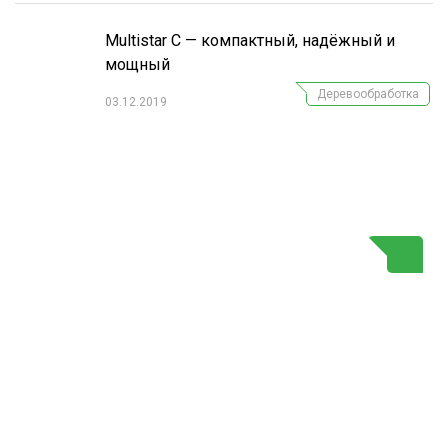
Multistar С — компактный, надёжный и
мощный
Деревообработка
03.12.2019
Г