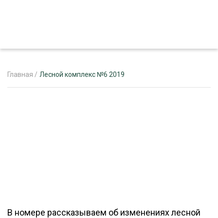
Главная
/
Лесной комплекс №6 2019
ЖУРНАЛ «ЛЕСНОЙ КОМПЛЕКС»
О ПРОЕКТЕ
РЕКЛАМОДАТЕЛЯМ
ЛЕСНОЕ ХОЗЯЙСТВО
ЭКСПЕРТНОЕ МНЕНИЕ
В номере рассказываем об изменениях лесной
ЛЕСОЗАГОТОВКА