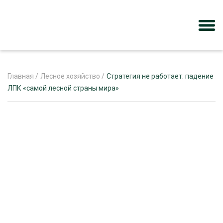
Главная
/
Лесное хозяйство
/
Стратегия не работает: падение
ЛПК «самой лесной страны мира»
ЖУРНАЛ «ЛЕСНОЙ КОМПЛЕКС»
О ПРОЕКТЕ
РЕКЛАМОДАТЕЛЯМ
ЛЕСНОЕ ХОЗЯЙСТВО
ЭКСПЕРТНОЕ МНЕНИЕ
ЛЕСОЗАГОТОВКА