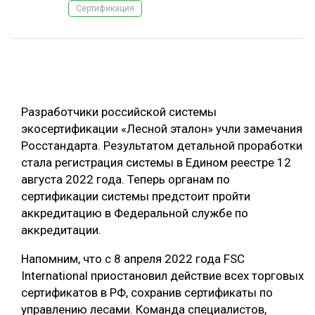
Сертификация
ОБРАБОТКА ДРЕВЕСИНЫ
ЦИФРОВАЯ СРЕДА
РУБРИКИ
БИОЭНЕРГЕТИКА
ТЕМАТИЧЕСКИЕ ПРОЕКТЫ
ЛЕСОВОССТАНОВЛЕНИЕ И ЗАЩИТА
Разработчики российской системы
ЛОГИСТИКА
экосертификации «Лесной эталон» учли замечания
ПОДБОРКИ СТАТЕЙ
Росстандарта. Результатом детальной проработки
ПРОИЗВОДСТВО ДРЕВЕСНЫХ ПЛИТ
стала регистрация системы в Едином реестре 12
ЦБП
августа 2022 года. Теперь органам по
сертификации системы предстоит пройти
КОМПЛЕКСНАЯ ПЕРЕРАБОТКА
аккредитацию в Федеральной службе по
аккредитации.
ЛЕСОПИЛЕНИЕ
Напомним, что с 8 апреля 2022 года FSC
ДЕРЕВЯННОЕ ДОМОСТРОЕНИЕ
International приостановил действие всех торговых
БЕЗОПАСНОЕ ПРОИЗВОДСТВО
сертификатов в РФ, сохранив сертификаты по
управлению лесами. Команда специалистов,
СОРТИРОВКА ДРЕВЕСИНЫ