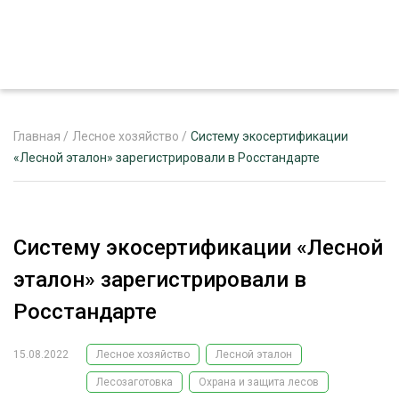
Главная
/
Лесное хозяйство
/
Систему экосертификации
«Лесной эталон» зарегистрировали в Росстандарте
ЖУРНАЛ «ЛЕСНОЙ КОМПЛЕКС»
О ПРОЕКТЕ
Систему экосертификации «Лесной
РЕКЛАМОДАТЕЛЯМ
эталон» зарегистрировали в
Росстандарте
15.08.2022
Лесное хозяйство
Лесной эталон
ЛЕСНОЕ ХОЗЯЙСТВО
ЭКСПЕРТНОЕ МНЕНИЕ
Лесозаготовка
Охрана и защита лесов
ЛЕСОЗАГОТОВКА