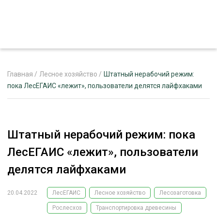
Главная
/
Лесное хозяйство
/
Штатный нерабочий режим:
пока ЛесЕГАИС «лежит», пользователи делятся лайфхаками
ЖУРНАЛ «ЛЕСНОЙ КОМПЛЕКС»
О ПРОЕКТЕ
Штатный нерабочий режим: пока
РЕКЛАМОДАТЕЛЯМ
ЛесЕГАИС «лежит», пользователи
делятся лайфхаками
20.04.2022
ЛесЕГАИС
Лесное хозяйство
Лесозаготовка
ЛЕСНОЕ ХОЗЯЙСТВО
ЭКСПЕРТНОЕ МНЕНИЕ
Рослесхоз
Транспортировка древесины
ЛЕСОЗАГОТОВКА