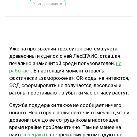
Учёт древесины
ОБРАБОТКА ДРЕВЕСИНЫ
ЦИФРОВАЯ СРЕДА
РУБРИКИ
БИОЭНЕРГЕТИКА
ТЕМАТИЧЕСКИЕ ПРОЕКТЫ
ЛЕСОВОССТАНОВЛЕНИЕ И ЗАЩИТА
Уже на протяжении трёх суток система учёта
ЛОГИСТИКА
древесины и сделок с ней ЛесЕГАИС, ставшая
ПОДБОРКИ СТАТЕЙ
печально знаменитой среди пользователей,
не
ПРОИЗВОДСТВО ДРЕВЕСНЫХ ПЛИТ
работает
. В настоящий момент отрасль
ЦБП
фактически «заморожена»: QR-коды не читаются,
ЭСД сформировать не получается, лесовозы и
КОМПЛЕКСНАЯ ПЕРЕРАБОТКА
вагоны простаивают, а убытки час от часу растут.
ЛЕСОПИЛЕНИЕ
Служба поддержки также не сообщает ничего
нового. Некоторые пользователи отмечают, что и
ДЕРЕВЯННОЕ ДОМОСТРОЕНИЕ
дозвониться до её сотрудников в настоящее
БЕЗОПАСНОЕ ПРОИЗВОДСТВО
время крайне проблематично. Тем не менее на
сайте
lesegais.ru
по-прежнему рекомендуют не
СОРТИРОВКА ДРЕВЕСИНЫ