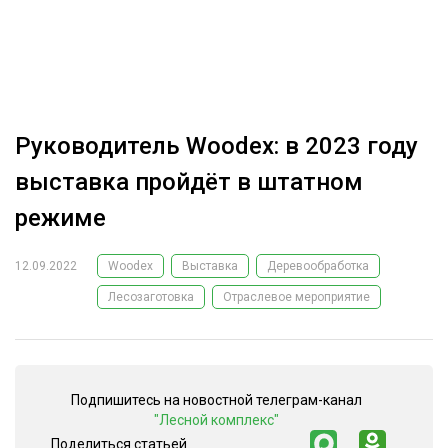
ОБРАБОТКА ДРЕВЕСИНЫ
ЦИФРОВАЯ СРЕДА
РУБРИКИ
БИОЭНЕРГЕТИКА
ТЕМАТИЧЕСКИЕ ПРОЕКТЫ
ЛЕСОВОССТАНОВЛЕНИЕ И ЗАЩИТА
Руководитель Woodex: в 2023 году
ЛОГИСТИКА
выставка пройдёт в штатном
ПОДБОРКИ СТАТЕЙ
ПРОИЗВОДСТВО ДРЕВЕСНЫХ ПЛИТ
режиме
ЦБП
12.09.2022
Woodex
Выставка
Деревообработка
Лесозаготовка
Отраслевое мероприятие
КОМПЛЕКСНАЯ ПЕРЕРАБОТКА
ЛЕСОПИЛЕНИЕ
ДЕРЕВЯННОЕ ДОМОСТРОЕНИЕ
Подпишитесь на новостной телеграм-канал
БЕЗОПАСНОЕ ПРОИЗВОДСТВО
"Лесной комплекс"
СОРТИРОВКА ДРЕВЕСИНЫ
Поделиться статьей