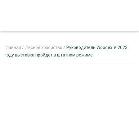
Главная
/
Лесное хозяйство
/
Руководитель Woodex: в 2023
году выставка пройдёт в штатном режиме
ЖУРНАЛ «ЛЕСНОЙ КОМПЛЕКС»
О ПРОЕКТЕ
РЕКЛАМОДАТЕЛЯМ
ЛЕСНОЕ ХОЗЯЙСТВО
ЭКСПЕРТНОЕ МНЕНИЕ
ЛЕСОЗАГОТОВКА