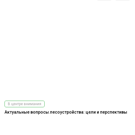
В центре внимания
Актуальные вопросы лесоустройства: цели и перспективы
Э
ис