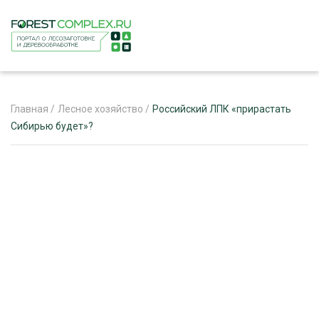
Главная
/
Лесное хозяйство
/
Российский ЛПК «прирастать
Сибирью будет»?
ЖУРНАЛ «ЛЕСНОЙ КОМПЛЕКС»
О ПРОЕКТЕ
РЕКЛАМОДАТЕЛЯМ
ЛЕСНОЕ ХОЗЯЙСТВО
ЭКСПЕРТНОЕ МНЕНИЕ
ЛЕСОЗАГОТОВКА