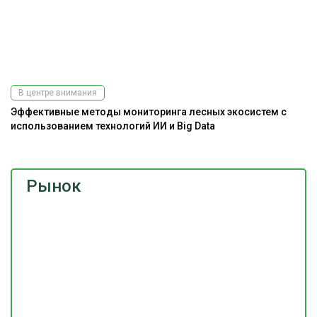
В центре внимания
Эффективные методы мониторинга лесных экосистем с
Ра
использованием технологий ИИ и Big Data
э
Рынок