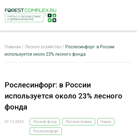
Главная
/
Лесное хозяйство
/
Рослесинфорг: в России
используется около 23% лесного фонда
ЖУРНАЛ «ЛЕСНОЙ КОМПЛЕКС»
О ПРОЕКТЕ
Рослесинфорг: в России
РЕКЛАМОДАТЕЛЯМ
используется около 23% лесного
фонда
07.12.2023
Лесной фонд
Лесозаготовка
Наука
ЛЕСНОЕ ХОЗЯЙСТВО
ЭКСПЕРТНОЕ МНЕНИЕ
Рослесинфорг
ЛЕСОЗАГОТОВКА