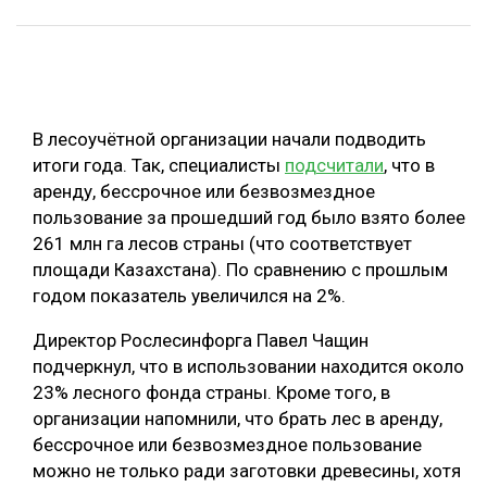
ОБРАБОТКА ДРЕВЕСИНЫ
ЦИФРОВАЯ СРЕДА
РУБРИКИ
БИОЭНЕРГЕТИКА
В лесоучётной организации начали подводить
ТЕМАТИЧЕСКИЕ ПРОЕКТЫ
ЛЕСОВОССТАНОВЛЕНИЕ И ЗАЩИТА
итоги года. Так, специалисты
подсчитали
, что в
ЛОГИСТИКА
аренду, бессрочное или безвозмездное
ПОДБОРКИ СТАТЕЙ
пользование за прошедший год было взято более
ПРОИЗВОДСТВО ДРЕВЕСНЫХ ПЛИТ
261 млн га лесов страны (что соответствует
ЦБП
площади Казахстана). По сравнению с прошлым
годом показатель увеличился на 2%.
КОМПЛЕКСНАЯ ПЕРЕРАБОТКА
Директор Рослесинфорга Павел Чащин
ЛЕСОПИЛЕНИЕ
подчеркнул, что в использовании находится около
23% лесного фонда страны. Кроме того, в
ДЕРЕВЯННОЕ ДОМОСТРОЕНИЕ
организации напомнили, что брать лес в аренду,
БЕЗОПАСНОЕ ПРОИЗВОДСТВО
бессрочное или безвозмездное пользование
можно не только ради заготовки древесины, хотя
СОРТИРОВКА ДРЕВЕСИНЫ