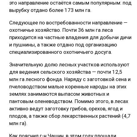
это направление остаётся самым популярным: под
СУШКА ДРЕВЕСИНЫ
вырубку отдано более 173 млн га.
МЕБЕЛЬНОЕ ПРОИЗВОДСТВО
Следующее по востребованности направление —
охотничье хозяйство. Почти 36 млн га леса
приходится на частные владения для добычи дичи
и пушнины, а также отдано под организацию
специализированного охотничьего досуга.
Значительную долю лесных участков используют
для ведения сельского хозяйства — почти 12,5
млн га лесного фонда. Наряду с заготовкой сена и
пчеловодством малые коренные народы на этих
землях занимаются выпасом животных и
пантовым оленеводством. Помимо этого, в лесах
активно ведут заготовку грибов, орехов, ягод и
плодов, а также сбор лекарственных растений (4,7
млн га).
Как пояснил г-н Чащин, в этом году площади