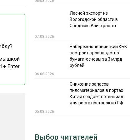
08.08.2026
РЫНКИ СБЫТА
Лесной экспорт из
Вологодской области в
В УСЛОВИЯХ САНКЦИЙ
Среднюю Азию растёт
07.08.2026
ибку?
Набережночелнинский КБК
построит производство
 мышкой
бумаги-основы за 3 млрд
рублей
l + Enter
06.08.2026
ИТОГИ МЕРОПРИЯТИЙ
Снижение запасов
пиломатериалов в портах
Китая создаёт потенциал
для роста поставок из РФ
05.08.2026
Выбор читателей