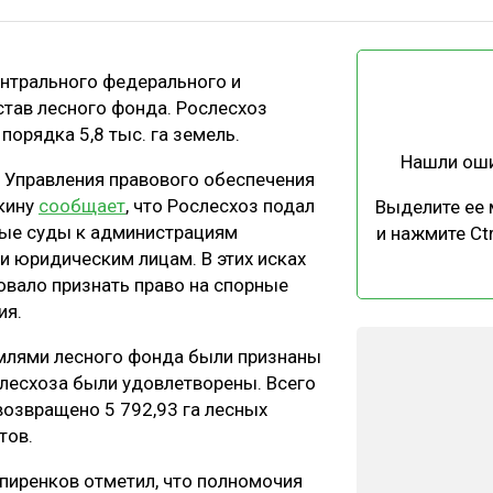
ЕВЕСИНЫ
РЫНОК
ПРОИЗВОДСТВО
ТЕХНОЛОГИИ
ентрального федерального и
ОТРАСЛЕВАЯ ДИСКУССИЯ
став лесного фонда. Рослесхоз
порядка 5,8 тыс. га земель.
Нашли ош
 Управления правового обеспечения
вкину
сообщает
, что Рослесхоз подал
Выделите ее
ные суды к администрациям
и нажмите Ctr
и юридическим лицам. В этих исках
КАЛЕНДАРЬ ВЫСТАВОК
овало признать право на спорные
ия.
емлями лесного фонда были признаны
лесхоза были удовлетворены. Всего
возвращено 5 792,93 га лесных
тов.
пиренков отметил, что полномочия