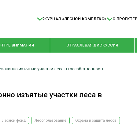
ЖУРНАЛ «ЛЕСНОЙ КОМПЛЕКС»
О ПРОЕКТЕ
ЕНТРЕ ВНИМАНИЯ
ОТРАСЛЕВАЯ ДИСКУССИЯ
езаконно изъятые участки леса в госсобственность
РУБРИКИ
Я ПЕРЕРАБОТКА
НОВОСТИ
онно изъятые участки леса в
Е
КРУПНЫМ ПЛАНОМ
ОЕ ДОМОСТРОЕНИЕ
ВЗГЛЯД ИЗНУТРИ
 ПРОИЗВОДСТВО
В ЦЕНТРЕ ВНИМАНИЯ
Лесной фонд
Лесопользование
Охрана и защита лесов
 ДРЕВЕСИНЫ
ПРЕДПРИЯТИЯ ЛПК