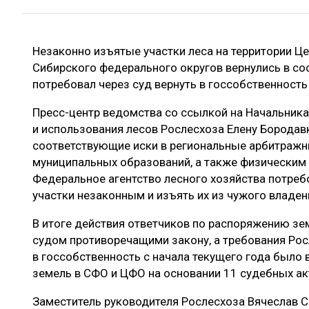
ЛЕСОВОССТАНОВЛЕНИЕ И ЗАЩИТА
СУШКА ДР
ЛОГИСТИКА
МЕБЕЛЬНОЕ 
Незаконно изъятые участки леса на территории Ц
ПРОИЗВОДСТВО ДРЕВЕСНЫХ ПЛИТ
Сибирского федерального округов вернулись в со
ЦБП
потребовал через суд вернуть в госсобственность 
Пресс-центр ведомства со ссылкой на Начальника
и использования лесов Рослесхоза Елену Борода
ЭКСПЕРТНОЕ МНЕНИЕ
соответствующие иски в региональные арбитраж
муниципальных образований, а также физическим 
Федеральное агентство лесного хозяйства потреб
участки незаконным и изъять их из чужого владен
В итоге действия ответчиков по распоряжению з
судом противоречащими закону, а требования Рос
в госсобственность с начала текущего года было 
земель в СФО и ЦФО на основании 11 судебных ак
Заместитель руководителя Рослесхоза Вячеслав С