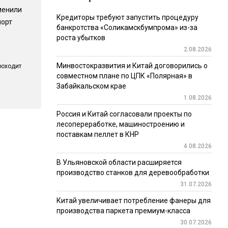
менили
Кредиторы требуют запустить процедуру
порт
банкротства «Соликамскбумпрома» из-за
роста убытков
2.08.2026
Минвостокразвития и Китай договорились о
роходит
совместном плане по ЦПК «Полярная» в
Забайкальском крае
1.08.2026
Россия и Китай согласовали проекты по
лесопереработке, машиностроению и
поставкам пеллет в КНР
4.08.2026
В Ульяновской области расширяется
производство станков для деревообработки
31.07.2026
Китай увеличивает потребление фанеры для
производства паркета премиум-класса
30.07.2026