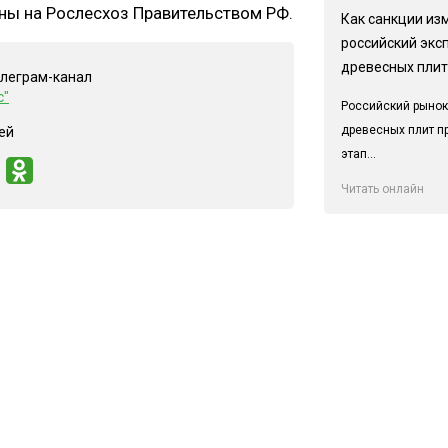
ны на Рослесхоз Правительством РФ.
Как санкции из
российский экс
древесных плит
елеграм-канал
с"
Российский рынок
древесных плит п
ей
этап...
Читать онлайн