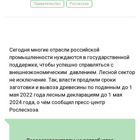
Правительство
Рослесхоз
ОБРАБОТКА ДРЕВЕСИНЫ
ЦИФРОВАЯ СРЕДА
РУБРИКИ
БИОЭНЕРГЕТИКА
ТЕМАТИЧЕСКИЕ ПРОЕКТЫ
ЛЕСОВОССТАНОВЛЕНИЕ И ЗАЩИТА
Сегодня многие отрасли российской
ЛОГИСТИКА
промышленности нуждаются в государственной
ПОДБОРКИ СТАТЕЙ
поддержке, чтобы успешно справляться с
ПРОИЗВОДСТВО ДРЕВЕСНЫХ ПЛИТ
внешнеэкономическим давлением. Лесной сектор
ЦБП
не исключение. Так, власти продлили сроки
заготовки и вывоза древесины по поданным до 1
КОМПЛЕКСНАЯ ПЕРЕРАБОТКА
мая 2022 года лесным декларациям до 1 мая
2024 года, о чём сообщил пресс-центр
ЛЕСОПИЛЕНИЕ
Рослесхоза.
ДЕРЕВЯННОЕ ДОМОСТРОЕНИЕ
БЕЗОПАСНОЕ ПРОИЗВОДСТВО
СОРТИРОВКА ДРЕВЕСИНЫ