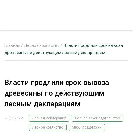
Главная
/
Лесное хозяйство
/
Власти продлили срок вывоза
древесины по действующим лесным декларациям
ЖУРНАЛ «ЛЕСНОЙ КОМПЛЕКС»
О ПРОЕКТЕ
Власти продлили срок вывоза
РЕКЛАМОДАТЕЛЯМ
древесины по действующим
лесным декларациям
20.06.2022
Лесная декларация
Лесное законодательство
ЛЕСНОЕ ХОЗЯЙСТВО
ЭКСПЕРТНОЕ МНЕНИЕ
Лесное хозяйство
Меры поддержки
ЛЕСОЗАГОТОВКА