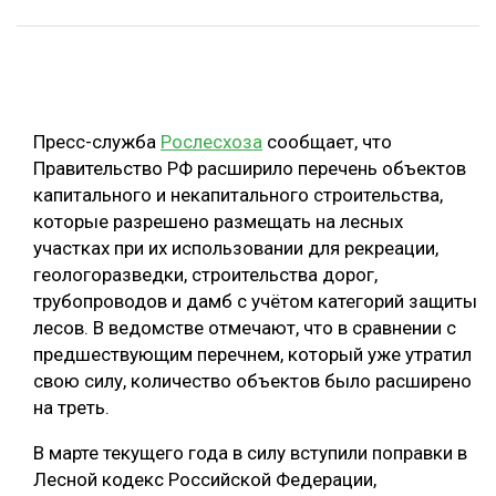
ОБРАБОТКА ДРЕВЕСИНЫ
ЦИФРОВАЯ СРЕДА
РУБРИКИ
БИОЭНЕРГЕТИКА
Пресс-служба
Рослесхоза
сообщает, что
ТЕМАТИЧЕСКИЕ ПРОЕКТЫ
ЛЕСОВОССТАНОВЛЕНИЕ И ЗАЩИТА
Правительство РФ расширило перечень объектов
ЛОГИСТИКА
капитального и некапитального строительства,
ПОДБОРКИ СТАТЕЙ
которые разрешено размещать на лесных
ПРОИЗВОДСТВО ДРЕВЕСНЫХ ПЛИТ
участках при их использовании для рекреации,
ЦБП
геологоразведки, строительства дорог,
трубопроводов и дамб с учётом категорий защиты
лесов. В ведомстве отмечают, что в сравнении с
КОМПЛЕКСНАЯ ПЕРЕРАБОТКА
предшествующим перечнем, который уже утратил
ЛЕСОПИЛЕНИЕ
свою силу, количество объектов было расширено
на треть.
ДЕРЕВЯННОЕ ДОМОСТРОЕНИЕ
БЕЗОПАСНОЕ ПРОИЗВОДСТВО
В марте текущего года в силу вступили поправки в
Лесной кодекс Российской Федерации,
СОРТИРОВКА ДРЕВЕСИНЫ