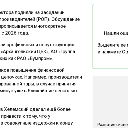
ЕВЕСИНЫ
РЫНОК
ктора подняли на заседании
ПРОИЗВОДСТВО
ТЕХНОЛОГИИ
 производителей (РОП). Обсуждение
ОТРАСЛЕВАЯ ДИСКУССИЯ
 прописывается многократное
с 2026 года.
Нашли ош
ели профильных и сопутствующих
Выделите ее
 «Архангельский ЦБК», АО «Группа
и нажмите Ctr
ких как РАО «Бумпром».
КАЛЕНДАРЬ ВЫСТАВОК
такое повышение финансовой
о цепочках. Например, производители
ированной тары, в случае принятия
 минус уже в ближайшие несколько
в Хелемский сделал ещё более
ривести к тому, что у
на совокупные издержки к концу
Развитие систе