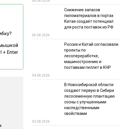
06.08.2026
РЫНКИ СБЫТА
Снижение запасов
пиломатериалов в портах
В УСЛОВИЯХ САНКЦИЙ
Китая создаёт потенциал
для роста поставок из РФ
ибку?
05.08.2026
Россия и Китай согласовали
 мышкой
проекты по
l + Enter
лесопереработке,
машиностроению и
поставкам пеллет в КНР
ИТОГИ МЕРОПРИЯТИЙ
04.08.2026
В Новосибирской области
создают первую в Сибири
лесосеменную плантацию
сосны с улучшенными
наследственными
свойствами
03.08.2026
м