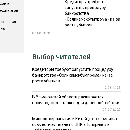
Кредиторы требуют
сов в
запустить процедуру
экспертов
банкротства
«Соликамскбумпрома» из-за
 является
роста убытков
лью
02.08.2026
.
Выбор читателей
Кредиторы требуют запустить процедуру
банкротства «Соликамскбумпрома» из-за
роста убытков
2.08.2026
В Ульяновской области расширяется
производство станков для деревообработки
31.07.2026
Минвостокразвития и Китай договорились о
совместном плане по ЦПК «Полярная» в