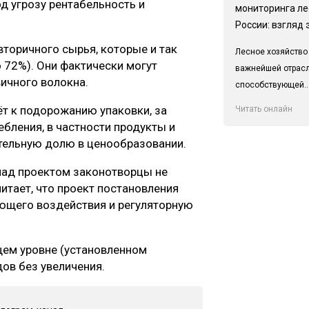
од угрозу рентабельность и
мониторинга ле
России: взгляд 
вторичного сырья, которые и так
Лесное хозяйство
72%). Они фактически могут
важнейшей отрас
вичного волокна.
способствующей..
т к подорожанию упаковки, за
Читать онлайн
ебления, в частности продукты и
чительную долю в ценообразовании.
 над проектом законотворцы не
читает, что проект постановления
ующего воздействия и регуляторную
щем уровне (установленном
ов без увеличения.