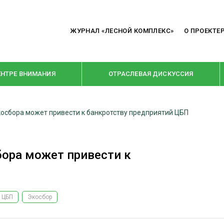
ЖУРНАЛ «ЛЕСНОЙ КОМПЛЕКС»
О ПРОЕКТЕ
ЕНТРЕ ВНИМАНИЯ
ОТРАСЛЕВАЯ ДИСКУССИЯ
осбора может привести к банкротству предприятий ЦБП
РУБРИКИ
Я ПЕРЕРАБОТКА
НОВОСТИ
ора может привести к
Е
КРУПНЫМ ПЛАНОМ
ОЕ ДОМОСТРОЕНИЕ
ВЗГЛЯД ИЗНУТРИ
 ПРОИЗВОДСТВО
В ЦЕНТРЕ ВНИМАНИЯ
ЦБП
Экосбор
 ДРЕВЕСИНЫ
ПРЕДПРИЯТИЯ ЛПК