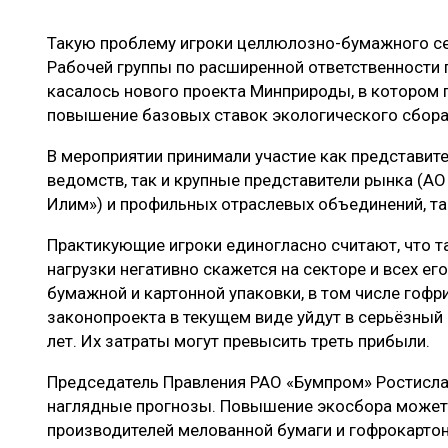
ЛЕСОВОССТАНОВЛЕНИЕ И ЗАЩИТА
СУШКА ДР
Такую проблему игроки целлюлозно-бумажного се
ЛОГИСТИКА
МЕБЕЛЬНОЕ 
Рабочей группы по расширенной ответственности
ПРОИЗВОДСТВО ДРЕВЕСНЫХ ПЛИТ
касалось нового проекта Минприроды, в котором
повышение базовых ставок экологического сбора 
ЦБП
В мероприятии принимали участие как представит
ведомств, так и крупные представители рынка (АО
ЭКСПЕРТНОЕ МНЕНИЕ
Илим») и профильных отраслевых объединений, та
Практикующие игроки единогласно считают, что 
нагрузки негативно скажется на секторе и всех ег
бумажной и картонной упаковки, в том числе гофр
законопроекта в текущем виде уйдут в серьёзный
лет. Их затраты могут превысить треть прибыли.
Председатель Правления РАО «Бумпром» Ростисла
наглядные прогнозы. Повышение экосбора может п
производителей мелованной бумаги и гофрокарто