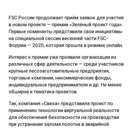
ОБРАБОТКА ДРЕВЕСИНЫ
FSC России продолжает приём заявок для участия
ЦИФРОВАЯ СРЕДА
РУБРИКИ
в новом проекте — премии «Зелёный проект года».
БИОЭНЕРГЕТИКА
Первые номинанты представили свои инициативы
ТЕМАТИЧЕСКИЕ ПРОЕКТЫ
на специальной сессии весенней части FSC-
ЛЕСОВОССТАНОВЛЕНИЕ И ЗАЩИТА
Форума — 2020, которая прошла в режиме онлайн.
ЛОГИСТИКА
ПОДБОРКИ СТАТЕЙ
Интерес к премии уже проявили организации из
ПРОИЗВОДСТВО ДРЕВЕСНЫХ ПЛИТ
различных сфер деятельности — среди участников
ЦБП
крупные лесозаготовительные предприятия,
торговые компании, некоммерческие фонды,
индивидуальные предприниматели и др. Не менее
КОМПЛЕКСНАЯ ПЕРЕРАБОТКА
обширна и тематика проектов.
ЛЕСОПИЛЕНИЕ
Так, компания «Свеза» представила проект по
ДЕРЕВЯННОЕ ДОМОСТРОЕНИЕ
применению технологии виртуальной реальности
для обеспечения безопасности на производстве
БЕЗОПАСНОЕ ПРОИЗВОДСТВО
при устранении залома полотна в аварийной
СОРТИРОВКА ДРЕВЕСИНЫ