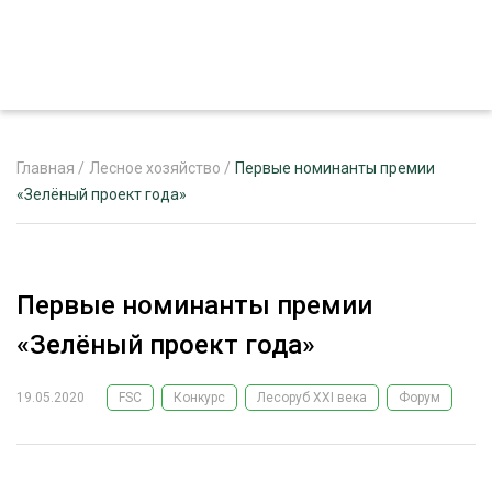
Главная
/
Лесное хозяйство
/
Первые номинанты премии
«Зелёный проект года»
ЖУРНАЛ «ЛЕСНОЙ КОМПЛЕКС»
О ПРОЕКТЕ
Первые номинанты премии
РЕКЛАМОДАТЕЛЯМ
«Зелёный проект года»
19.05.2020
FSC
Конкурс
Лесоруб XXI века
Форум
ЛЕСНОЕ ХОЗЯЙСТВО
ЭКСПЕРТНОЕ МНЕНИЕ
ЛЕСОЗАГОТОВКА