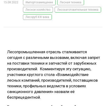
15.08.2022
Импортозамещение
Лесная техника
ОБРАБОТКА ДРЕВЕСИНЫ
Лесное хозяйство
Лесозаготовительная техника
ЦИФРОВАЯ СРЕДА
РУБРИКИ
Лесоруб XXI века
БИОЭНЕРГЕТИКА
ТЕМАТИЧЕСКИЕ ПРОЕКТЫ
ЛЕСОВОССТАНОВЛЕНИЕ И ЗАЩИТА
ЛОГИСТИКА
ПОДБОРКИ СТАТЕЙ
ПРОИЗВОДСТВО ДРЕВЕСНЫХ ПЛИТ
Лесопромышленная отрасль сталкивается
сегодня с различными вызовами, включая запрет
ЦБП
на поставки техники и запчастей от зарубежных
производителей. Комментируя эту ситуацию,
КОМПЛЕКСНАЯ ПЕРЕРАБОТКА
участники круглого стола «Взаимодействие
ЛЕСОПИЛЕНИЕ
лесных компаний, производителей, поставщиков
техники, профильных ведомств в условиях
ДЕРЕВЯННОЕ ДОМОСТРОЕНИЕ
санкционного давления» назвали её
БЕЗОПАСНОЕ ПРОИЗВОДСТВО
беспрецедентной.
СОРТИРОВКА ДРЕВЕСИНЫ