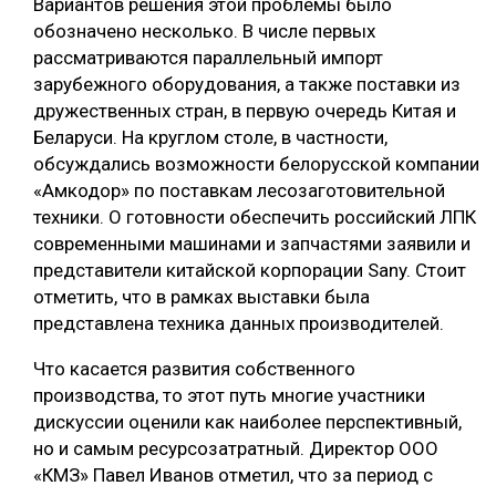
Вариантов решения этой проблемы было
обозначено несколько. В числе первых
СУШКА ДРЕВЕСИНЫ
рассматриваются параллельный импорт
МЕБЕЛЬНОЕ ПРОИЗВОДСТВО
зарубежного оборудования, а также поставки из
дружественных стран, в первую очередь Китая и
Беларуси. На круглом столе, в частности,
обсуждались возможности белорусской компании
«Амкодор» по поставкам лесозаготовительной
техники. О готовности обеспечить российский ЛПК
современными машинами и запчастями заявили и
представители китайской корпорации Sany. Стоит
отметить, что в рамках выставки была
представлена техника данных производителей.
Что касается развития собственного
производства, то этот путь многие участники
дискуссии оценили как наиболее перспективный,
но и самым ресурсозатратный. Директор ООО
«КМЗ» Павел Иванов отметил, что за период с