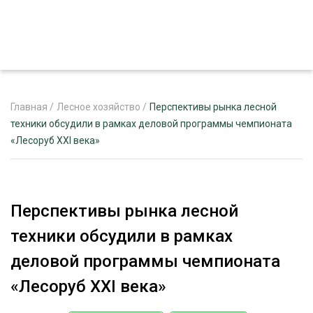
Главная
/
Лесное хозяйство
/
Перспективы рынка лесной
техники обсудили в рамках деловой программы чемпионата
«Лесоруб XXI века»
ЖУРНАЛ «ЛЕСНОЙ КОМПЛЕКС»
О ПРОЕКТЕ
РЕКЛАМОДАТЕЛЯМ
Перспективы рынка лесной
техники обсудили в рамках
деловой программы чемпионата
ЛЕСНОЕ ХОЗЯЙСТВО
«Лесоруб XXI века»
ЭКСПЕРТНОЕ МНЕНИЕ
ЛЕСОЗАГОТОВКА