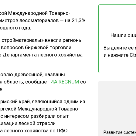
ЕВЕСИНЫ
РЫНОК
ской Международной Товарно-
ПРОИЗВОДСТВО
ТЕХНОЛОГИИ
ометров лесоматериалов — на 21,3%
ОТРАСЛЕВАЯ ДИСКУССИЯ
ошлого года.
Нашли ош
и стройматериалы» внесли регионы
 вопросов биржевой торговли
Выделите ее
 Департамента лесного хозяйства
и нажмите Ctr
КАЛЕНДАРЬ ВЫСТАВОК
говлю древесиной, названы
ая область, сообщает
ИА REGNUM
со
я.
ермский край, являющийся одним из
ургской Международной Товарно-
 с интересом разбирали опыт
изации лесной отрасли
а лесного хозяйства по ПФО
Развитие систе