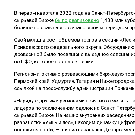
ЛЕСОВОССТАНОВЛЕНИЕ И ЗАЩИТА
СУШКА ДР
В первом квартале 2022 года на Санкт-Петербург
ЛОГИСТИКА
МЕБЕЛЬНОЕ 
сырьевой Бирже
было реализовано
1,483 млн куб
ПРОИЗВОДСТВО ДРЕВЕСНЫХ ПЛИТ
больше по сравнению с аналогичным периодом пр
ЦБП
Свой вклад в рост объёмов торгов в секции «Лес 
Приволжского федерального округа. Обсуждению
древесиной было посвящено выездное совещание
ЭКСПЕРТНОЕ МНЕНИЕ
по ПФО, которое прошло в Перми.
Регионами, активно развивающими биржевую тор
Пермский край, Удмуртия, Татария и Нижегородск
ссылкой на пресс-службу администрации Прикамь
«Наряду с другими регионами приятно отметить П
лидеров по заключениям сделок на Санкт-Петерб
сырьевой Бирже. На наших внутренних заседаниях
разработки «Умный лес», находим динамку цифров
положительной», — заявил начальник Департамент