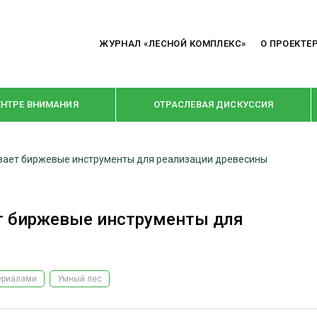
ЖУРНАЛ «ЛЕСНОЙ КОМПЛЕКС»
О ПРОЕКТЕ
ЕНТРЕ ВНИМАНИЯ
ОТРАСЛЕВАЯ ДИСКУССИЯ
ивает биржевые инструменты для реализации древесины
РУБРИКИ
Я ПЕРЕРАБОТКА
НОВОСТИ
т биржевые инструменты для
Е
КРУПНЫМ ПЛАНОМ
ОЕ ДОМОСТРОЕНИЕ
ВЗГЛЯД ИЗНУТРИ
 ПРОИЗВОДСТВО
В ЦЕНТРЕ ВНИМАНИЯ
ериалами
Умный лес
 ДРЕВЕСИНЫ
ПРЕДПРИЯТИЯ ЛПК