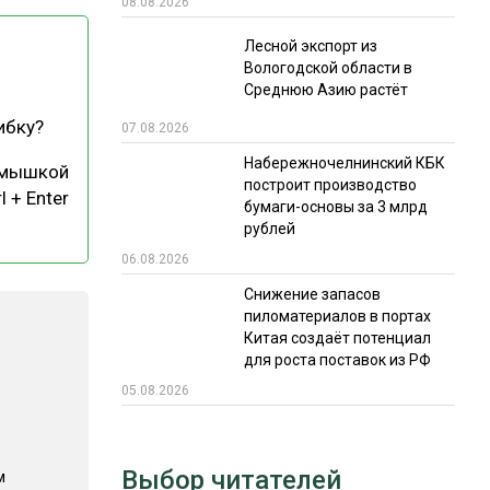
08.08.2026
РЫНКИ СБЫТА
Лесной экспорт из
Вологодской области в
В УСЛОВИЯХ САНКЦИЙ
Среднюю Азию растёт
ибку?
07.08.2026
Набережночелнинский КБК
 мышкой
построит производство
l + Enter
бумаги-основы за 3 млрд
рублей
06.08.2026
ИТОГИ МЕРОПРИЯТИЙ
Снижение запасов
пиломатериалов в портах
Китая создаёт потенциал
для роста поставок из РФ
05.08.2026
Выбор читателей
м