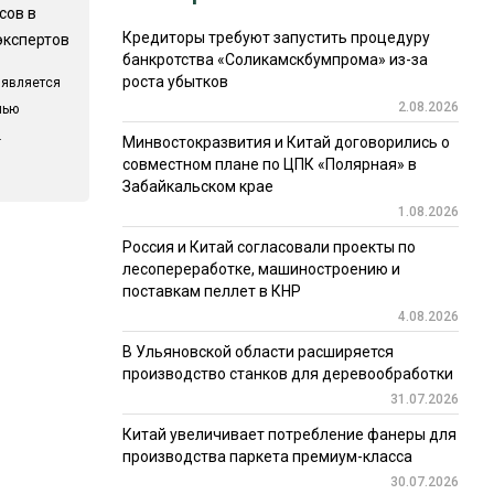
сов в
Кредиторы требуют запустить процедуру
экспертов
банкротства «Соликамскбумпрома» из-за
роста убытков
 является
2.08.2026
лью
.
Минвостокразвития и Китай договорились о
совместном плане по ЦПК «Полярная» в
Забайкальском крае
1.08.2026
Россия и Китай согласовали проекты по
лесопереработке, машиностроению и
поставкам пеллет в КНР
4.08.2026
В Ульяновской области расширяется
производство станков для деревообработки
31.07.2026
Китай увеличивает потребление фанеры для
производства паркета премиум-класса
30.07.2026