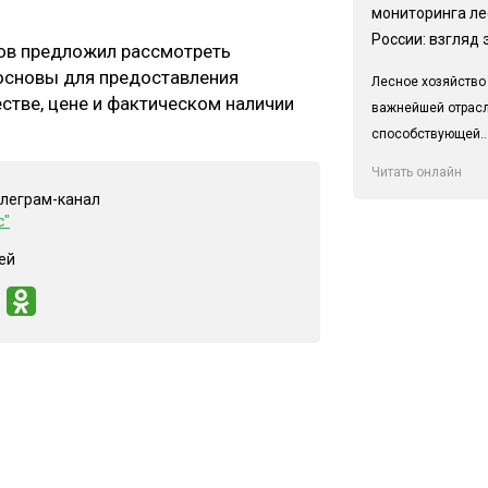
мониторинга ле
России: взгляд 
ов предложил рассмотреть
основы для предоставления
Лесное хозяйство
стве, цене и фактическом наличии
важнейшей отрас
способствующей..
Читать онлайн
елеграм-канал
с"
ей