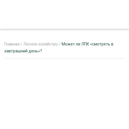
Главная
/
Лесное хозяйство
/
Может ли ЛПК «смотреть в
завтрашний день»?
ЖУРНАЛ «ЛЕСНОЙ КОМПЛЕКС»
О ПРОЕКТЕ
РЕКЛАМОДАТЕЛЯМ
ЛЕСНОЕ ХОЗЯЙСТВО
ЭКСПЕРТНОЕ МНЕНИЕ
ЛЕСОЗАГОТОВКА