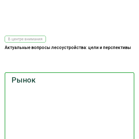
В центре внимания
Актуальные вопросы лесоустройства: цели и перспективы
К
Рынок