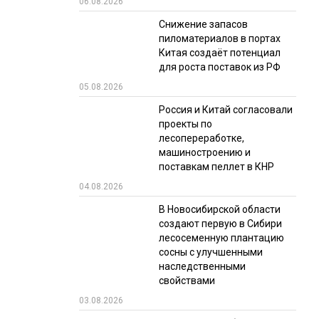
06.08.2026
РЫНКИ СБЫТА
Снижение запасов
пиломатериалов в портах
В УСЛОВИЯХ САНКЦИЙ
Китая создаёт потенциал
для роста поставок из РФ
05.08.2026
Россия и Китай согласовали
проекты по
лесопереработке,
машиностроению и
поставкам пеллет в КНР
ИТОГИ МЕРОПРИЯТИЙ
04.08.2026
В Новосибирской области
создают первую в Сибири
лесосеменную плантацию
сосны с улучшенными
наследственными
свойствами
03.08.2026