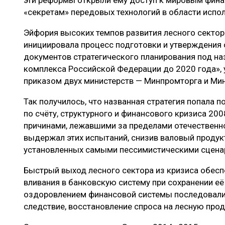
«секретам» передовых технологий в области испо
Эйфория высоких темпов развития лесного сектор
инициировала процесс подготовки и утверждения 
документов стратегического планирования под на
комплекса Российской Федерации до 2020 года»,
приказом двух министерств — Минпромторга и Мин
Так получилось, что названная стратегия попала п
по счёту, структурного и финансового кризиса 20
причинами, лежавшими за пределами отечественно
выдержал этих испытаний, снизив валовый продук
установленных самыми пессимистическими сценар
Быстрый выход лесного сектора из кризиса обе
вливания в банковскую систему при сохранении е
оздоровлением финансовой системы последовали 
следствие, восстановление спроса на лесную про