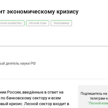
ит экономическому кризису
сное хозяйство
Лесной план
Экономика
ный деятель науки РФ
ии России, введённые в ответ на
Подпишитесь на
 по банковскому сектору и всем
телеграм-
вый кризис. Лесной сектор входит в
"Лесной ком