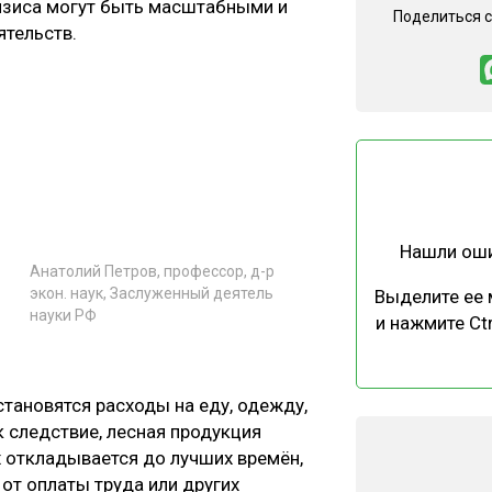
ризиса могут быть масштабными и
Поделиться 
ятельств.
Нашли ош
Анатолий Петров, профессор, д-р
экон. наук, Заслуженный деятель
Выделите ее
науки РФ
и нажмите Ctr
тановятся расходы на еду, одежду,
к следствие, лесная продукция
х откладывается до лучших времён,
от оплаты труда или других