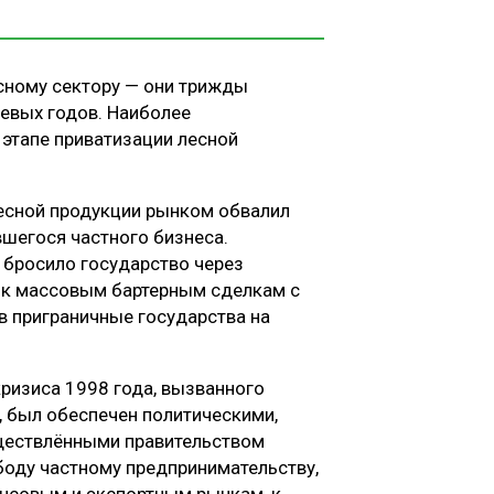
сному сектору — они трижды
левых годов. Наиболее
 этапе приватизации лесной
лесной продукции рынком обвалил
вшегося частного бизнеса.
 бросило государство через
 к массовым бартерным сделкам с
в приграничные государства на
ризиса 1998 года, вызванного
 был обеспечен политическими,
ществлёнными правительством
боду частному предпринимательству,
нсовым и экспортным рынкам, к