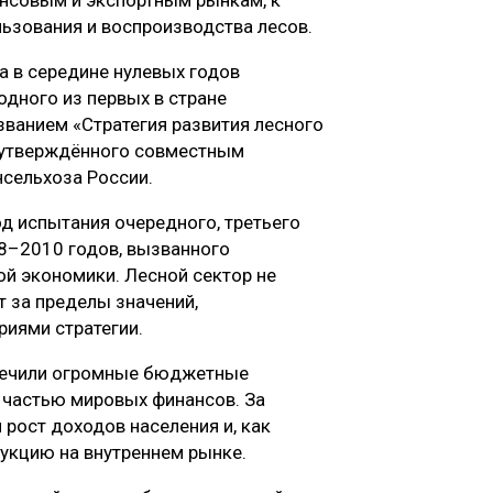
льзования и воспроизводства лесов.
а в середине нулевых годов
одного из первых в стране
званием «Стратегия развития лесного
 утверждённого совместным
сельхоза России.
од испытания очередного, третьего
08–2010 годов, вызванного
й экономики. Лесной сектор не
т за пределы значений,
иями стратегии.
спечили огромные бюджетные
ё частью мировых финансов. За
рост доходов населения и, как
дукцию на внутреннем рынке.