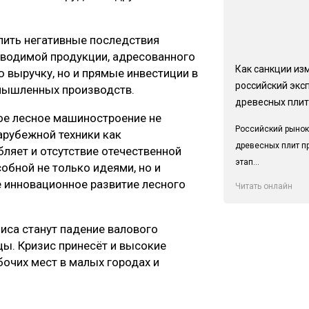
длить негативные последствия
зводимой продукции, адресованного
Как санкции из
 выручку, но и прямые инвестиции в
российский экс
омышленных производств.
древесных плит
ое лесное машиностроение не
Российский рынок
арубежной техники как
древесных плит п
бляет и отсутствие отечественной
этап...
обной не только идеями, но и
 инновационное развитие лесного
Читать онлайн
са станут падение валового
цы. Кризис принесёт и высокие
очих мест в малых городах и