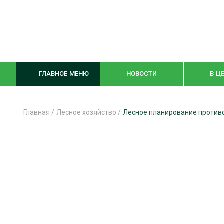
ГЛАВНОЕ МЕНЮ
НОВОСТИ
В Ц
Главная
/
Лесное хозяйство
/
Лесное планирование против
ЛЕСНОЕ ХОЗЯЙСТВО
КОМПЛЕКСНА
ЛЕСОЗАГОТОВКА
ЛЕСОПИЛЕНИ
ОБРАБОТКА ДРЕВЕСИНЫ
ДЕРЕВЯНН
ЦИФРОВАЯ СРЕДА
БЕЗОПАСНОЕ
БИОЭНЕРГЕТИКА
СОРТИРОВКА