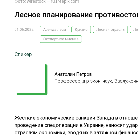
Фото: wirestock — ru.freepik.com
Лесное планирование противосто
01.06.2022
Аренда леса
Кризис
Лесная отрасль
Ле
Экспертное мнение
Спикер
Анатолий Петров
Профессор, д-р экон. наук, Заслужен
Жёсткие экономические санкции Запада в отношен
проведение спецоперации в Украине, наносят удар
отраслям экономики, вводя их в затяжной финансо