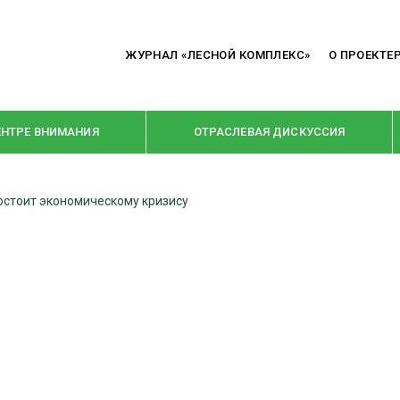
ЖУРНАЛ «ЛЕСНОЙ КОМПЛЕКС»
О ПРОЕКТЕ
ЕНТРЕ ВНИМАНИЯ
ОТРАСЛЕВАЯ ДИСКУССИЯ
остоит экономическому кризису
РУБРИКИ
Я ПЕРЕРАБОТКА
НОВОСТИ
Е
КРУПНЫМ ПЛАНОМ
ОЕ ДОМОСТРОЕНИЕ
ВЗГЛЯД ИЗНУТРИ
 ПРОИЗВОДСТВО
В ЦЕНТРЕ ВНИМАНИЯ
 ДРЕВЕСИНЫ
ПРЕДПРИЯТИЯ ЛПК