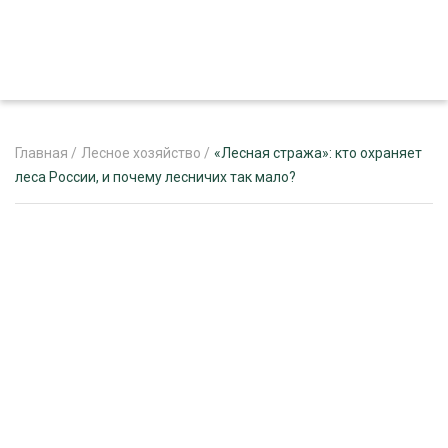
Главная
/
Лесное хозяйство
/
«Лесная стража»: кто охраняет
леса России, и почему лесничих так мало?
ЖУРНАЛ «ЛЕСНОЙ КОМПЛЕКС»
О ПРОЕКТЕ
РЕКЛАМОДАТЕЛЯМ
ЛЕСНОЕ ХОЗЯЙСТВО
ЭКСПЕРТНОЕ МНЕНИЕ
ЛЕСОЗАГОТОВКА