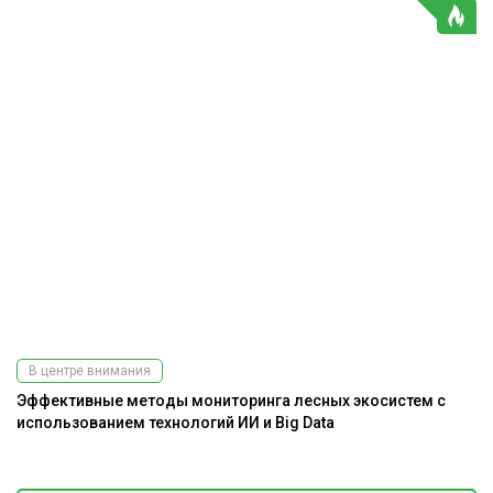
В центре внимания
Эффективные методы мониторинга лесных экосистем с
Э
использованием технологий ИИ и Big Data