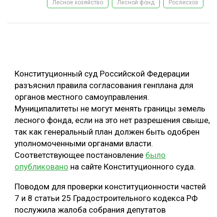
Лесное хозяйство
Лесной фонд
Рослесхоз
ОБРАБОТКА ДРЕВЕСИНЫ
ЦИФРОВАЯ СРЕДА
РУБРИКИ
БИОЭНЕРГЕТИКА
ТЕМАТИЧЕСКИЕ ПРОЕКТЫ
ЛЕСОВОССТАНОВЛЕНИЕ И ЗАЩИТА
Конституционный суд Российской Федерации
ЛОГИСТИКА
разъяснил правила согласования генплана для
ПОДБОРКИ СТАТЕЙ
органов местного самоуправления.
ПРОИЗВОДСТВО ДРЕВЕСНЫХ ПЛИТ
Муниципалитеты не могут менять границы земель
ЦБП
лесного фонда, если на это нет разрешения свыше,
так как генеральный план должен быть одобрен
уполномоченными органами власти.
КОМПЛЕКСНАЯ ПЕРЕРАБОТКА
Соответствующее постановление
было
ЛЕСОПИЛЕНИЕ
опубликовано
на сайте Конституционного суда.
ДЕРЕВЯННОЕ ДОМОСТРОЕНИЕ
Поводом для проверки конституционности частей
БЕЗОПАСНОЕ ПРОИЗВОДСТВО
7 и 8 статьи 25 Градостроительного кодекса РФ
послужила жалоба собрания депутатов
СОРТИРОВКА ДРЕВЕСИНЫ