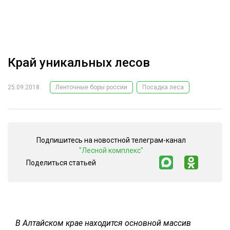
ОБРАБОТКА ДРЕВЕСИНЫ
ЦИФРОВАЯ СРЕДА
РУБРИКИ
БИОЭНЕРГЕТИКА
Край уникальных лесов
ТЕМАТИЧЕСКИЕ ПРОЕКТЫ
ЛЕСОВОССТАНОВЛЕНИЕ И ЗАЩИТА
ЛОГИСТИКА
25.09.2018
Ленточные боры россии
Посадка леса
ПОДБОРКИ СТАТЕЙ
ПРОИЗВОДСТВО ДРЕВЕСНЫХ ПЛИТ
ЦБП
Подпишитесь на новостной телеграм-канал
"Лесной комплекс"
КОМПЛЕКСНАЯ ПЕРЕРАБОТКА
Поделиться статьей
ЛЕСОПИЛЕНИЕ
ДЕРЕВЯННОЕ ДОМОСТРОЕНИЕ
БЕЗОПАСНОЕ ПРОИЗВОДСТВО
В Алтайском крае находится основной массив
СОРТИРОВКА ДРЕВЕСИНЫ