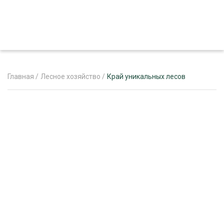
Главная
/
Лесное хозяйство
/
Край уникальных лесов
ЖУРНАЛ «ЛЕСНОЙ КОМПЛЕКС»
О ПРОЕКТЕ
РЕКЛАМОДАТЕЛЯМ
ЛЕСНОЕ ХОЗЯЙСТВО
ЭКСПЕРТНОЕ МНЕНИЕ
ЛЕСОЗАГОТОВКА