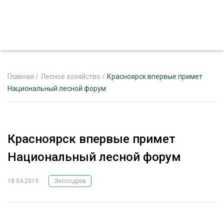
Главная
/
Лесное хозяйство
/
Красноярск впервые примет
Национальный лесной форум
ЖУРНАЛ «ЛЕСНОЙ КОМПЛЕКС»
О ПРОЕКТЕ
Красноярск впервые примет
РЕКЛАМОДАТЕЛЯМ
Национальный лесной форум
18.04.2019
Эксподрев
ЛЕСНОЕ ХОЗЯЙСТВО
ЭКСПЕРТНОЕ МНЕНИЕ
ЛЕСОЗАГОТОВКА