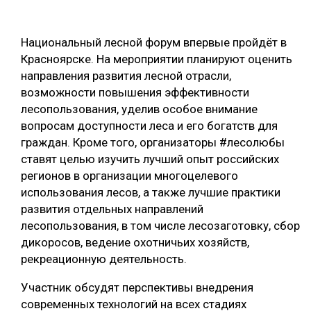
ОБРАБОТКА ДРЕВЕСИНЫ
Национальный лесной форум впервые пройдёт в
ЦИФРОВАЯ СРЕДА
РУБРИКИ
Красноярске. На мероприятии планируют оценить
БИОЭНЕРГЕТИКА
направления развития лесной отрасли,
ТЕМАТИЧЕСКИЕ ПРОЕКТЫ
возможности повышения эффективности
ЛЕСОВОССТАНОВЛЕНИЕ И ЗАЩИТА
лесопользования, уделив особое внимание
ЛОГИСТИКА
вопросам доступности леса и его богатств для
ПОДБОРКИ СТАТЕЙ
граждан. Кроме того, организаторы #лесолюбы
ПРОИЗВОДСТВО ДРЕВЕСНЫХ ПЛИТ
ставят целью изучить лучший опыт российских
ЦБП
регионов в организации многоцелевого
использования лесов, а также лучшие практики
КОМПЛЕКСНАЯ ПЕРЕРАБОТКА
развития отдельных направлений
лесопользования, в том числе лесозаготовку, сбор
ЛЕСОПИЛЕНИЕ
дикоросов, ведение охотничьих хозяйств,
ДЕРЕВЯННОЕ ДОМОСТРОЕНИЕ
рекреационную деятельность.
БЕЗОПАСНОЕ ПРОИЗВОДСТВО
Участник обсудят перспективы внедрения
современных технологий на всех стадиях
СОРТИРОВКА ДРЕВЕСИНЫ