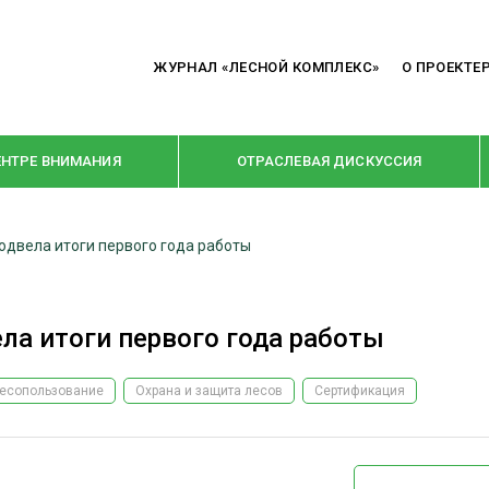
ЖУРНАЛ «ЛЕСНОЙ КОМПЛЕКС»
О ПРОЕКТЕ
ЕНТРЕ ВНИМАНИЯ
ОТРАСЛЕВАЯ ДИСКУССИЯ
одвела итоги первого года работы
РУБРИКИ
Я ПЕРЕРАБОТКА
НОВОСТИ
ла итоги первого года работы
Е
КРУПНЫМ ПЛАНОМ
ОЕ ДОМОСТРОЕНИЕ
ВЗГЛЯД ИЗНУТРИ
есопользование
Охрана и защита лесов
Сертификация
 ПРОИЗВОДСТВО
В ЦЕНТРЕ ВНИМАНИЯ
 ДРЕВЕСИНЫ
ПРЕДПРИЯТИЯ ЛПК