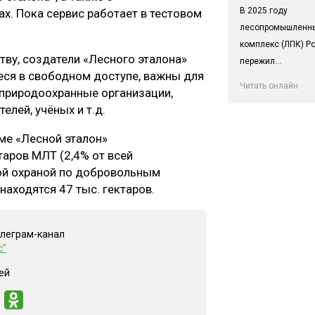
В 2025 году
х. Пока сервис работает в тестовом
лесопромышленн
комплекс (ЛПК) Р
тву, создатели «Лесного эталона»
пережил...
еся в свободном доступе, важны для
Читать онлайн
 природоохранные организации,
лей, учёных и т.д.
ме «Лесной эталон»
таров МЛТ (2,4% от всей
гой охраной по добровольным
находятся 47 тыс. гектаров.
елеграм-канал
с"
ей