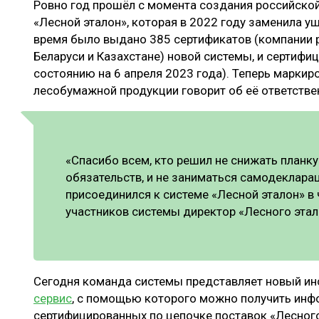
Ровно год прошёл с момента создания российско
ЛЕСОВОССТАНОВЛЕНИЕ И ЗАЩИТА
СУШКА ДР
«Лесной эталон», которая в 2022 году заменила у
ЛОГИСТИКА
МЕБЕЛЬНОЕ 
время было выдано 385 сертификатов (компании р
Беларуси и Казахстане) новой системы, и сертифиц
ПРОИЗВОДСТВО ДРЕВЕСНЫХ ПЛИТ
состоянию на 6 апреля 2023 года). Теперь маркир
ЦБП
лесобумажной продукции говорит об её ответств
ЭКСПЕРТНОЕ МНЕНИЕ
«Спасибо всем, кто решил не снижать планк
обязательств, и не заниматься самодеклара
присоединился к системе «Лесной эталон» в 
участников системы директор «Лесного эта
Сегодня команда системы представляет новый и
сервис
, с помощью которого можно получить инф
сертифицированных по цепочке поставок «Лесного 