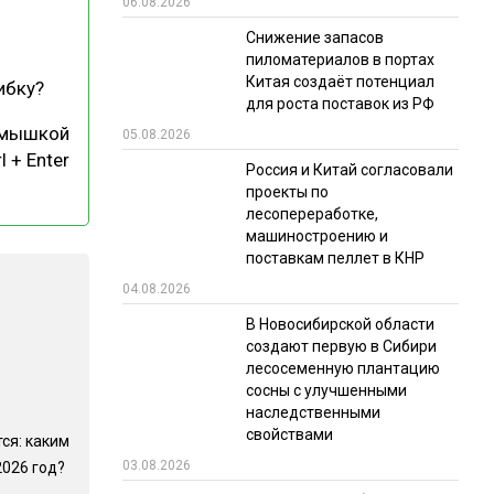
06.08.2026
РЫНКИ СБЫТА
Снижение запасов
пиломатериалов в портах
В УСЛОВИЯХ САНКЦИЙ
Китая создаёт потенциал
ибку?
для роста поставок из РФ
 мышкой
05.08.2026
l + Enter
Россия и Китай согласовали
проекты по
лесопереработке,
машиностроению и
поставкам пеллет в КНР
ИТОГИ МЕРОПРИЯТИЙ
04.08.2026
В Новосибирской области
создают первую в Сибири
лесосеменную плантацию
сосны с улучшенными
наследственными
свойствами
ся: каким
03.08.2026
2026 год?