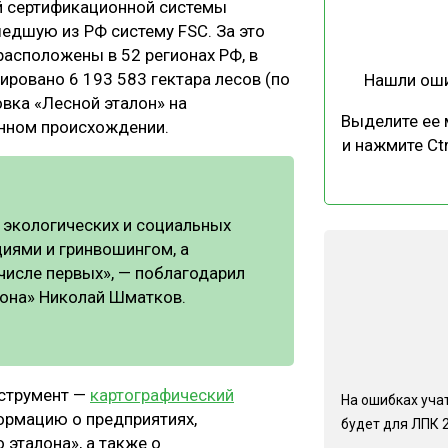
й сертификационной системы
ЕВЕСИНЫ
РЫНОК
шедшую из РФ систему FSC. За это
ПРОИЗВОДСТВО
ТЕХНОЛОГИИ
асположены в 52 регионах РФ, в
ировано 6 193 583 гектара лесов (по
Нашли ош
ОТРАСЛЕВАЯ ДИСКУССИЯ
овка «Лесной эталон» на
Выделите ее
енном происхождении.
и нажмите Ctr
у экологических и социальных
КАЛЕНДАРЬ ВЫСТАВОК
циями и гринвошингом, а
числе первых», — поблагодарил
лона» Николай Шматков.
нструмент —
картографический
На ошибках учат
ормацию о предприятиях,
будет для ЛПК 
эталона», а также о