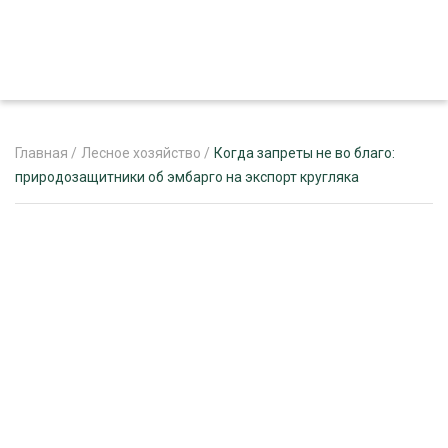
Главная
/
Лесное хозяйство
/
Когда запреты не во благо:
природозащитники об эмбарго на экспорт кругляка
ЖУРНАЛ «ЛЕСНОЙ КОМПЛЕКС»
О ПРОЕКТЕ
РЕКЛАМОДАТЕЛЯМ
ЛЕСНОЕ ХОЗЯЙСТВО
ЭКСПЕРТНОЕ МНЕНИЕ
ЛЕСОЗАГОТОВКА