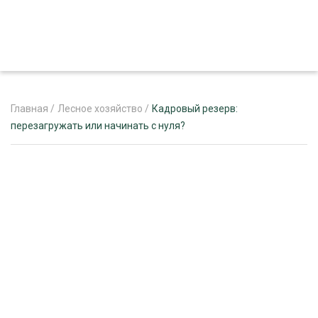
Главная
/
Лесное хозяйство
/
Кадровый резерв:
перезагружать или начинать с нуля?
ЖУРНАЛ «ЛЕСНОЙ КОМПЛЕКС»
О ПРОЕКТЕ
РЕКЛАМОДАТЕЛЯМ
ЛЕСНОЕ ХОЗЯЙСТВО
ЭКСПЕРТНОЕ МНЕНИЕ
ЛЕСОЗАГОТОВКА