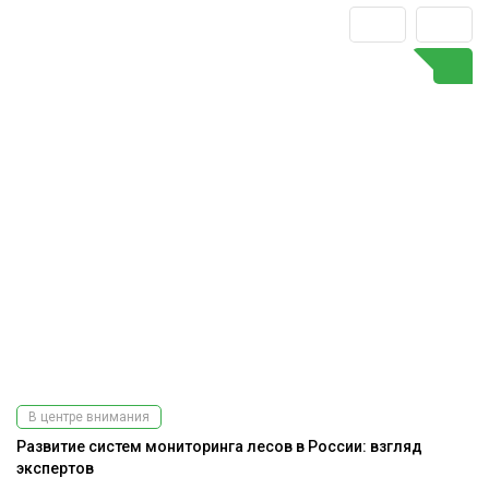
В центре внимания
Развитие систем мониторинга лесов в России: взгляд
А
экспертов